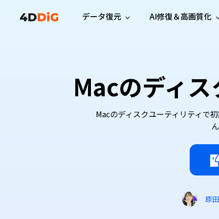
データ復元
AI修復＆高画質化
Windows管理
サポート
PCクリーンアッ
リソース
機能
iPh
Windows データ復元
iPho
Windowsで削除したファイルを復元
サポートセンター
ユーザ
Partition Manager
Duplicat
Macのディ
Wha
ガイド・お問い合わせ
ユーザー
Windows向けディスク管理ツール
重複ファ
プロ版
無料版
Wha
サブスク更新情報
使い方
Disk Copy
Tenorsh
最新版
最新のお知らせ
ヒントと
ディスクをクローン
Macを徹
Macのディスクユーティリティで
Mac データ復元
macOSで削除したファイルを復元
お問い合わせ
新製品
4DDiG File Repair
Windows Backup
AIによるファイル修復と高画質化>>
データ保護向けPCバックアップ
プロ版
無料版
システム修復
Windows Boot Genius
Windowsの問題を数分で修復
原田
Mac Boot Genius
Macの問題を無料で修復