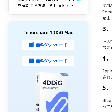
を解除する方法｜BitLocker 回
NV
復キーがわからない場合も対応
Co
せま
3
Tenorshare 4DDiG Mac
個人
無料ダウンロード
設定
4
無料ダウンロード
Ap
され
5
Bl
って