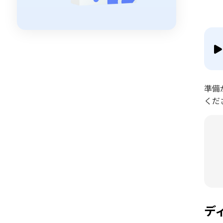
準備
くだ
デ