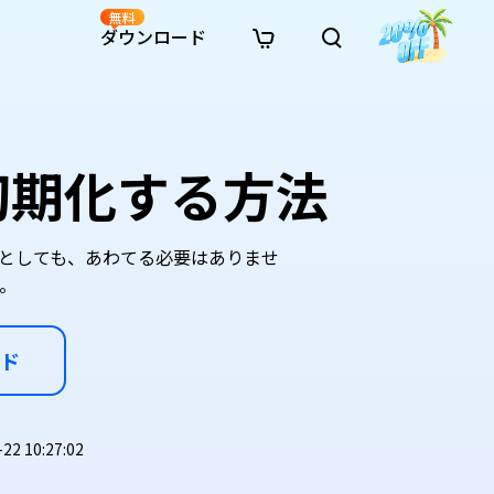
無料
ダウンロード
新着
イン修復
リソース
リソース
AI画像スタイル変換
· Win11制限を回避
· SDカード復元
· HDDデータ復元
· 重複検索（Win）
イン動画修復
· AI 3Dアクションフィギュアプロンプト
初期化する方法
· ハードディスクをクローン
· USBデータ復元
· ゴミ箱復元
· 重複検索（Mac）
イン写真修復
· シネマ風AI画像プロンプト
· Cドライブを拡張
· ファイル復元
· エクセル復元
· ディスク容量を解放
インファイル修復
· アニメ実写化プロンプト
· MBRをGPTに変換
· 写真復元
· 動画復元
· Macストレージを整理
イン音声修復
· AIアニメポートレートプロンプト
たとしても、あわてる必要はありませ
· AIレゴ風写真プロンプト
。
ド
 10:27:02