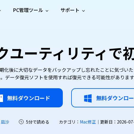
PC管理ツール
サポート
プ
ソーシャルメディア
修復ツール
無料オンラ
iOS26
one データ復元
Android データ復元
ne／iPadのデータを復元
Androidのデータを復元
AI
オンラ
ーガイド
ドキュ
e File Deleter
Dll Fixer
スクユーティリティで
動画修
写真修
オンラ
tsApp データ復元
LINE データ復元
ガイドセンター
メント
イルを検出・削除
WindowsのDLLエラーを修復
復
復
オンラ
tsAppのデータを復元
LINEのデータを復元
修復
新製
ガイド
are Cleamio
Email Repair
品
オンラ
対処法
底クリーンアップ＆最適化
破損したPST/OSTファイルを修復
音声修
動画高
写真高
初期化後に大切なデータをバックアップし忘れたことに気づい
AI
AI
復
画質化
画質化
ん。データ復元ソフトを使用すれば復元できる可能性があります
無料ダウンロード
無料ダウンロー
 凪沙
5分で読める
カテゴリ：
Mac修正
｜更新日：2026-07-22