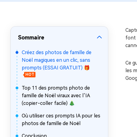
sur Windows
en quelq
4DDiG Email Repair
Mac Bo
Réparer les fichiers PST/OST
Réparer 
corrompus
gratuite
Captu
Sommaire
font 
canne
Créez des photos de famille de
Noël magiques en un clic, sans
Ce g
prompts (ESSAI GRATUIT) 🎁
les m
HOT
Googl
Top 11 des prompts photo de
famille de Noël viraux avec l’IA
(copier-coller facile) 🎄
Où utiliser ces prompts IA pour les
photos de famille de Noël
Conclusion