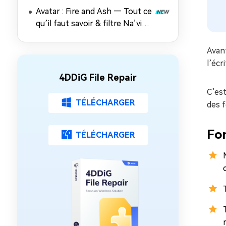
dans le style Stranger Things
Avatar : Fire and Ash — Tout ce
grâce à l’IA
qu’il faut savoir & filtre Na’vi
gratuit !
Avant
l’écr
4DDiG File Repair
C’es
TÉLÉCHARGER
des 
Fon
TÉLÉCHARGER