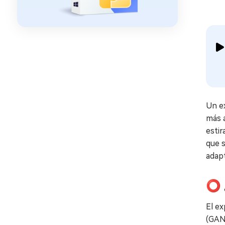
Un ex
más a
estir
que s
adapt
⭕ 
El ex
(GANs