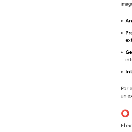
image
An
Pr
ext
Ge
int
In
Por 
un ex
⭕ 
El ex