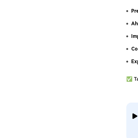
Pr
Ah
Im
Co
Ex
✅ Ta