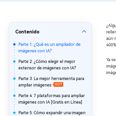
en minutos
Mac Boot Genius
Reparar problemas de Mac
gratis
¿Algu
Contenido
relle
aún m
Parte 1: ¿Qué es un ampliador de
400% 
imágenes con IA?
Ya se
Parte 2: ¿Cómo elegir el mejor
imáge
extensor de imágenes con IA?
imáge
Parte 3: La mejor herramienta para
ampliar imágenes
HOT
Parte 4: 7 plataformas para ampliar
imágenes con IA [Gratis en Línea]
Parte 5: Cómo expandir una imagen