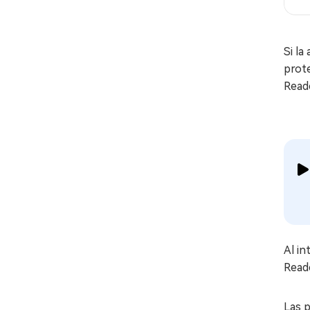
Si la
prote
Read
Al i
Reade
Las 