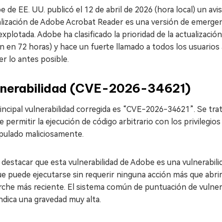
 de EE. UU. publicó el 12 de abril de 2026 (hora local) un av
lización de Adobe Acrobat Reader es una versión de emergenci
explotada. Adobe ha clasificado la prioridad de la actualizac
n en 72 horas) y hace un fuerte llamado a todos los usuarios 
r lo antes posible.
lnerabilidad (CVE-2026-34621)
incipal vulnerabilidad corregida es “CVE-2026-34621”. Se tra
 permitir la ejecución de código arbitrario con los privileg
pulado maliciosamente.
destacar que esta vulnerabilidad de Adobe es una vulnerabili
e puede ejecutarse sin requerir ninguna acción más que abrir 
rche más reciente. El sistema común de puntuación de vulner
ndica una gravedad muy alta.