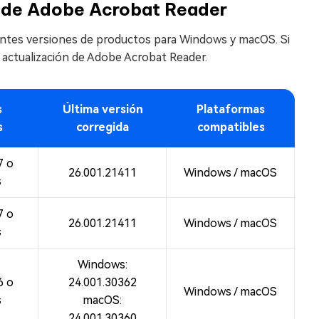
n de Adobe Acrobat Reader
ientes versiones de productos para Windows y macOS. Si
la actualización de Adobe Acrobat Reader.
s
Última versión
Plataformas
s
corregida
compatibles
7 o
26.001.21411
Windows / macOS
s
7 o
26.001.21411
Windows / macOS
s
Windows:
6 o
24.001.30362
Windows / macOS
s
macOS:
24.001.30360