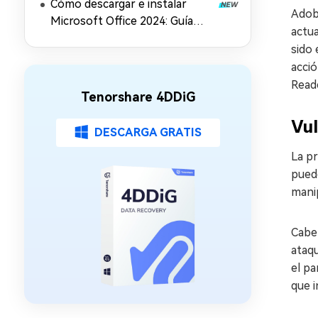
Cómo descargar e instalar
Adobe
Microsoft Office 2024: Guía
actua
paso a paso
sido 
acció
Reade
Tenorshare 4DDiG
Vu
DESCARGA GRATIS
La pr
puede
mani
Cabe 
ataqu
el pa
que i