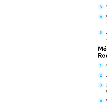
Mé
Re