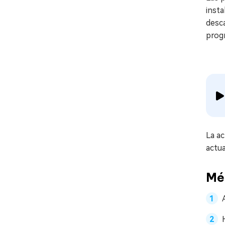
insta
desca
progr
La ac
actua
Mé