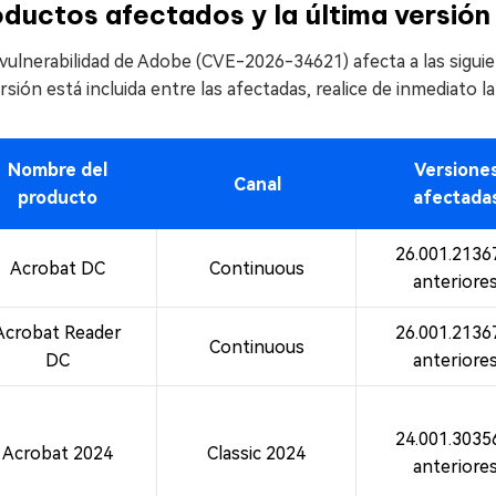
oductos afectados y la última versió
 vulnerabilidad de Adobe (CVE-2026-34621) afecta a las sigu
rsión está incluida entre las afectadas, realice de inmediato 
Nombre del
Versione
Canal
producto
afectada
26.001.2136
Acrobat DC
Continuous
anteriore
Acrobat Reader
26.001.2136
Continuous
DC
anteriore
24.001.3035
Acrobat 2024
Classic 2024
anteriore