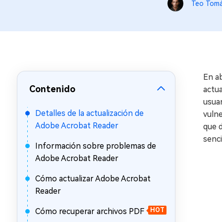
en minutos
Teo Tom
Mac Boot Genius
Reparar problemas de Mac
gratis
En ab
Contenido
actua
usuar
Detalles de la actualización de
vulne
Adobe Acrobat Reader
que 
sencil
Información sobre problemas de
Adobe Acrobat Reader
Cómo actualizar Adobe Acrobat
Reader
Cómo recuperar archivos PDF
HOT