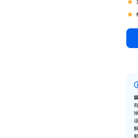
誤
這
解