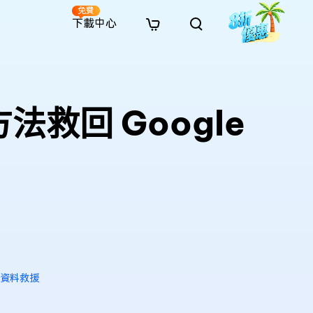
免費
下載中心
全新
解決方案
免費線上修復
解決方案
AI 圖像風格轉換
· 繞過 Win 11 升級限制
· SD 記憶卡救援
· 硬碟資料救援
· 查找重複檔案（Win）
線上影片修復
· AI 3D 可動公仔提示詞
方法救回 Google
· 硬碟對拷
· USB 隨身碟救援
· 資源回收桶救援
· 優化 Mac 速度
線上照片修復
· 電影感 AI 影像提示詞
· 擴充 C 槽
· 資料救援
· Office 檔案救援
· 釋放磁碟空間
線上檔案修復
· 動漫轉真實風格提示詞
· 將 MBR 轉換為 GPT
· 照片恢復
· 影片恢復
· 清理 Mac 儲存空間
線上音訊修復
· AI 動漫風格人像提示詞
· AI 樂高積木風格提示詞
s 資料救援