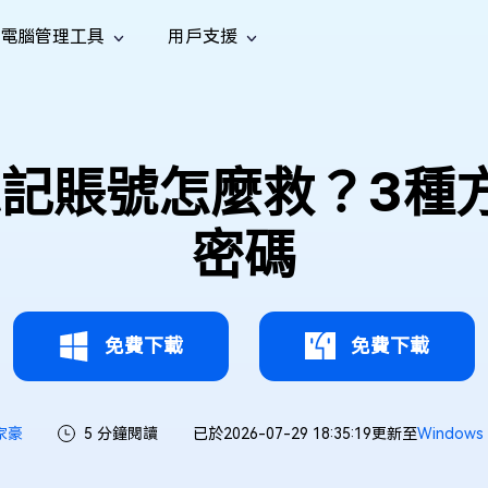
電腦管理工具
用戶支援
功能
社群媒體
修復工具
iOS 26
one 資料救援
Android 資料救援
的 iPhone/iPad 資料
救回 Android 資料
AI
南
影片修
照片修
檔案修
e File Deleter
Dll Fixer
l 忘記賬號怎麼救？3種
tsApp 資料恢復
LINE 資料恢復
中心
除重複檔案
修復 Windows 中的所有 DLL 錯誤
復
復
復
hatsApp 資料
無需備份復原 LINE 聊天記錄
全新
訊
are Cleamio
Email Repair
音訊修
影片增
照片增
密碼
AI
AI
與解決方案
優化您的 Mac
修復損毀的 PST/OST 檔案
復
強
強
免費下載
免費下載
家豪
5 分鐘閱讀
已於2026-07-29 18:35:19更新至
Window