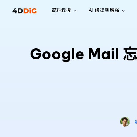
資料救援
AI 修復與增強
Windows 管理工具
支援
電腦清理工具
解決方案
iPh
Windows 資料救援
救援遺失
從 Windows 系統中恢復已刪除的檔
支援中心
用戶指
Partition Manager
Duplicat
Google Mai
案
Wha
指南·常見問答·聯絡我們
用戶指南
Windows 磁碟管理工具
查找並移
恢復 W
專業版
免費版
訂閱更新
相關資
Disk Copy
Tenorsh
最新更新
所有技巧
複製磁碟或分割區
徹底清理並
升級
Mac 資料救援
聯絡我們
全新
4DDiG File Repair
Windows Backup
從 macOS 系統中恢復已刪除的檔案
AI 驅動的檔案修復與增強 >>
備份電腦資料，守護檔案安全
專業版
免費版
系統修復
Windows Boot Genius
幾分鐘內修復 Windows 問題
Mac Boot Genius
免費修復 Mac 問題