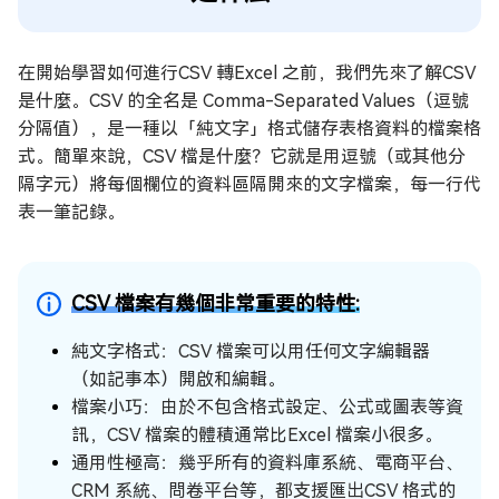
轉檔後「檔案打不開」的真實原因
使用 4DDiG File Repair 修復檔案
在開始學習如何進行CSV 轉Excel 之前，我們先來了解CSV
五、CSV 轉 Excel 相關問答
是什麼。CSV 的全名是 Comma-Separated Values（逗號
分隔值），是一種以「純文字」格式儲存表格資料的檔案格
為什麼要用 CSV 檔？
式。簡單來說，CSV 檔是什麼？它就是用逗號（或其他分
如何將 CSV 匯入 Excel？
隔字元）將每個欄位的資料區隔開來的文字檔案，每一行代
Excel 怎麼開 CSV 檔？
表一筆記錄。
結語
CSV 檔案有幾個非常重要的特性:
純文字格式：CSV 檔案可以用任何文字編輯器
（如記事本）開啟和編輯。
檔案小巧：由於不包含格式設定、公式或圖表等資
訊，CSV 檔案的體積通常比Excel 檔案小很多。
通用性極高：幾乎所有的資料庫系統、電商平台、
CRM 系統、問卷平台等，都支援匯出CSV 格式的