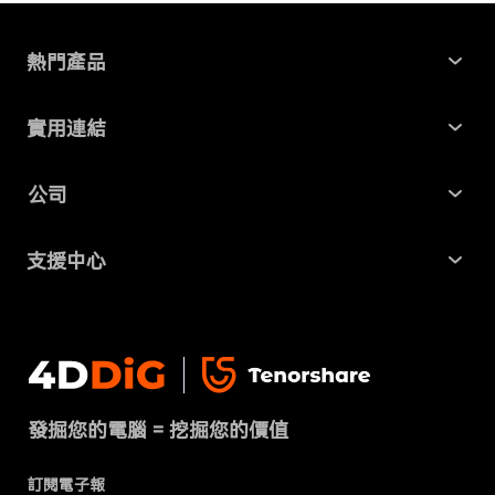
熱門產品
Windows 資料救援
實用連結
Mac 資料救援
最新資訊
公司
AI File Repair
SD 卡記憶卡救援
關於我們
Partition Manager
支援中心
USB 隨身碟資料救援
商業合作
4DDiG 重複檔案刪除器
幫助中心
硬碟資料救援
隱私政策
DLL Fixer
聯絡我們
免費線上檔案修復
條款 & 條件
下載中心
刪除重複檔案
發掘您的電腦 = 挖掘您的價值
Cookies政策（已更新）
商店
訂閱電子報