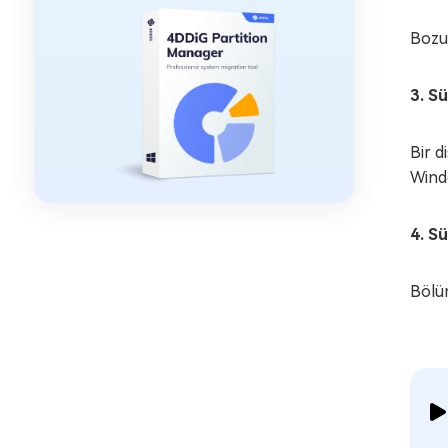
Bozuk
3. S
Bir d
Windo
4. S
Bölü