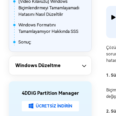
[Video Kılavuzu] Windows
Biçimlendirmeyi Tamamlayamadı
Hatasını Nasıl Düzeltilir
Windows Formatını
Tamamlayamıyor Hakkında SSS
Sonuç:
Çözüm
sorun
hatas
Windows Düzeltme
1. S
Biçim
4DDiG Partition Manager
değiş
ÜCRETSİZ İNDİRİN
2. S