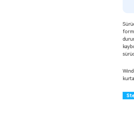
Sürüc
forma
duru
kaybo
sürüc
Windo
kurta