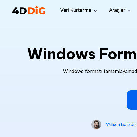
Veri Kurtarma
Araçlar
Windows Veri Kurtarma Pro
4DDiG 
Win'den Silinen Dosyaları Kurtar
Windows İ
Windows Forma
Mac Veri Kurtarma
4DDiG D
MacOS'tan Silinen Dosyaları Kurtar
Kopya Dos
Windows Veri Kurtarma Ücretsi
Tenors
Windows formatı tamamlayamadı na
Ücretsiz 100MB Veri Kurtarımı
Mac’te ko
Window
Windows 
Mac Bo
Mac Soru
William Bollson
Window
Ücretsiz