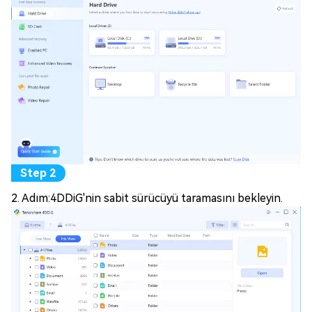
2. Adım:4DDiG'nin sabit sürücüyü taramasını bekleyin.