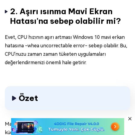
2. Aşırı ısınma Mavi Ekran
Hatası'na sebep olabilir mi?
Evet, CPU hızının aşırı artması Windows 10 mavi erkan
hatasına -whea uncorrectable error- sebep olabilir. Bu,
CPU'nuzu zaman zaman tüketen uygulamaları
değerlendirmenizi önemli hale getirir.
Özet
Mavi ekran hatası -whea uncorrectable error-
küçümsenecek bir durum değildir ve biz eğer böyle bir