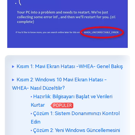
Kısım 1: Mavi Ekran Hatası -WHEA- Genel Bakış
Kısım 2: Windows 10 Mavi Ekran Hatası -
WHEA- Nasıl Düzeltilir?
Hazırlık: Bilgisayarı Başlat ve Verileri
Kurtar
POPÜLER
Çözüm 1: Sistem Donanımınızı Kontrol
Edin
Çözüm 2: Yeni Windows Güncellemesini