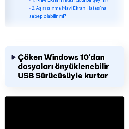
1. Mavi Ekran Hatası ciddi bir şey mi?
2. Aşırı ısınma Mavi Ekran Hatası'na
sebep olabilir mi?
Çöken Windows 10'dan
dosyaları önyüklenebilir
USB Sürücüsüyle kurtar