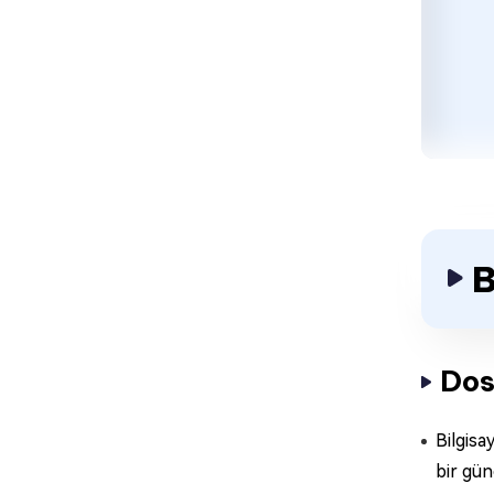
B
Dos
Bilgisa
bir günc