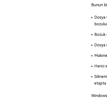
Bunun bir
Dosya v
bozulur
Bozuk d
Dosya s
Makinen
Harici 
Silinem
etapta 
Windows 1