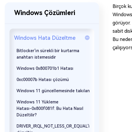
Birçok ku
Windows Çözümleri
Windows 
görüyor. 
sabit dis
Windows Hata Düzeltme
Bu nedenl
çalışıyo
Bitlocker'ın sürekli bir kurtarma
anahtarı istemesidir
Windows 0x800701b1 Hatası
0xc00007b Hatası çözümü
Windows 11 güncellemesinde takılan
Windows 11 Yükleme
Hatası-0x800f081f: Bu Hata Nasıl
Düzeltilir?
DRIVER_IRQL_NOT_LESS_OR_EQUAL'i