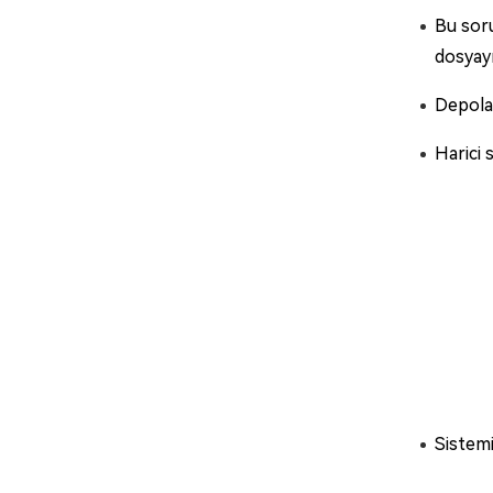
Bu soru
dosyayı
Depolam
Harici 
Sistemi