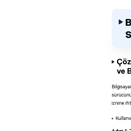
B
S
Çöz
ve 
Bilgisaya
sürücünüz
iznine ih
Kullanıc