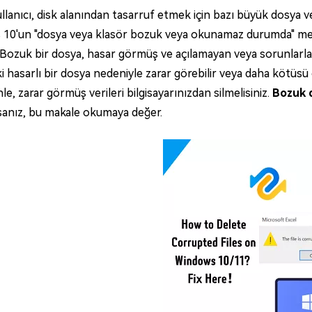
llanıcı, disk alanından tasarruf etmek için bazı büyük dosya vey
10'un "dosya veya klasör bozuk veya okunamaz durumda" mesajın
Bozuk bir dosya, hasar görmüş ve açılamayan veya sorunlarla aç
ki hasarlı bir dosya nedeniyle zarar görebilir veya daha kötüsü 
e, zarar görmüş verileri bilgisayarınızdan silmelisiniz.
Bozuk d
rsanız, bu makale okumaya değer.