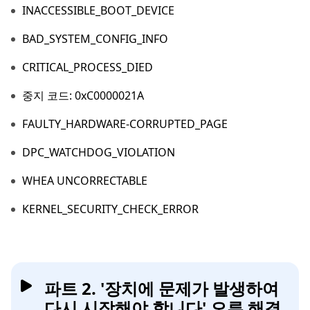
INACCESSIBLE_BOOT_DEVICE
BAD_SYSTEM_CONFIG_INFO
CRITICAL_PROCESS_DIED
중지 코드: 0xC0000021A
FAULTY_HARDWARE-CORRUPTED_PAGE
DPC_WATCHDOG_VIOLATION
WHEA UNCORRECTABLE
KERNEL_SECURITY_CHECK_ERROR
파트 2. '장치에 문제가 발생하여
다시 시작해야 합니다' 오류 해결