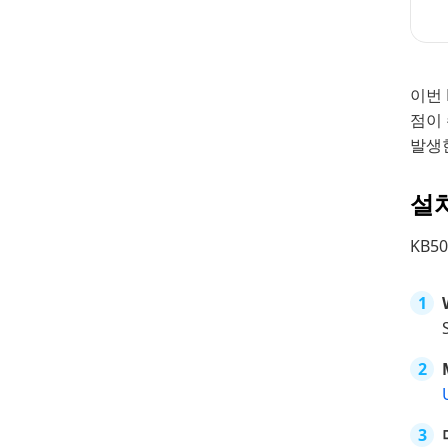
이번 
점이 
발생한
설
KB5