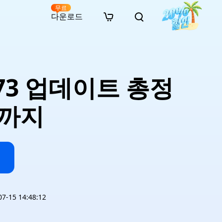
무료
다운로드
New
인 무료 복구
자료
자료
AI 이미지 스타일 변환
· 윈도우 11 우회 설치
· SD 카드 복구
· 외장하드 복구
· 중복 파일 찾기 (Win)
온라인 동영상 복구
· AI 3D 액션 피규어 프롬프트
9473 업데이트 총정
· 하드 디스크 복사
· USB 복구
· 파티션 복구
· 중복 파일 찾기 (Mac)
온라인 사진 복구
· 시네마틱 AI 이미지 프롬프트
· C 드라이브 확장
· 한글 파일 복구
· 오피스 파일 복구
· 디스크 공간 확보 (Win)
온라인 문서 복구
· 애니메이션 실사 변환 프롬프트
· MBR GPT 변환
· 사진 복구
· 동영상 복구
· Mac 저장 공간 최적화
결까지
온라인 오디오 복구
· AI 애니메이션 인물 프롬프트
· AI 벽돌 스타일 사진 프롬프트
-15 14:48:12