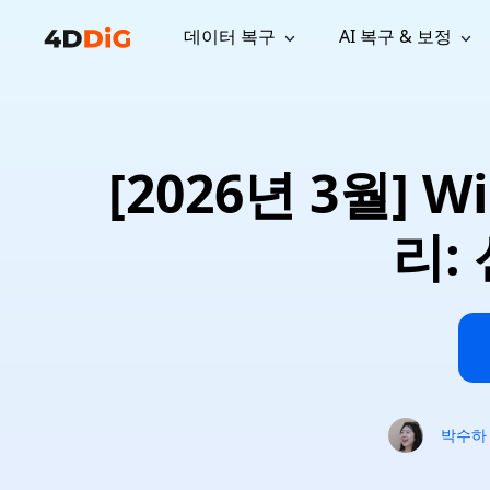
데이터 복구
AI 복구 & 보정
윈도우 관리 도구
지원
컴퓨터 정리 도구
자료
기
iPh
Windows 데이터 복구
손실된 
윈도우에서 삭제된 파일 복구
지원 센터
사용자 
Partition Manager
Duplicat
[2026년 3월] 
Wha
가이드, 라이선스, 문의
사용자 가
Windows용 간편 디스크 관리
중복 파일 
프로
무료
What
구독 업데이트
사용 방
Disk Copy
Tenorsh
리:
Update
최신 업데이트
모든 팁 
디스크 또는 파티션 복제
Mac 최적
Mac 데이터 복구
macOS에서 삭제된 파일 복구
문의하기
NEW
4DDiG File Repair
Windows Backup
AI 기반 파일 복구 및 보정 >>
컴퓨터 데이터 안전 백업
프로
무료
시스템 복구
Windows Boot Genius
Windows 문제를 몇 분 내 해결
박수하
Mac Boot Genius
Mac 문제 무료 복구