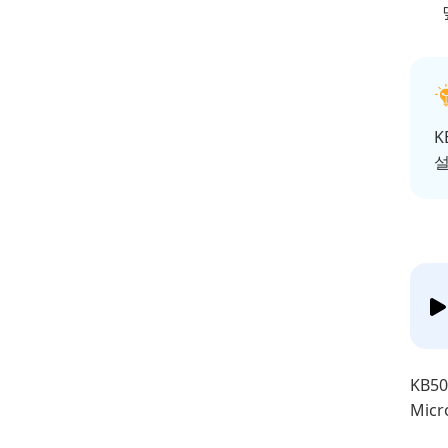
K
설
KB5
Mic