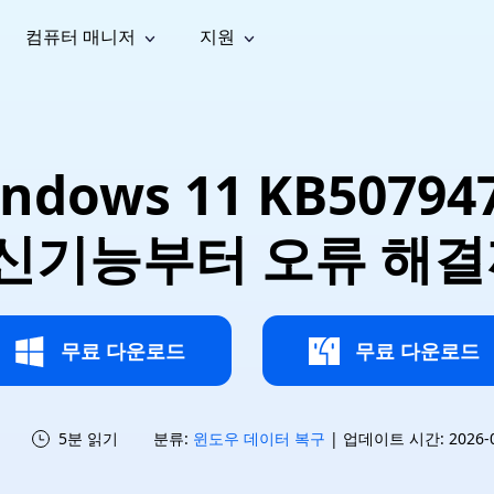
컴퓨터 매니저
지원
능
소셜 미디어
복구 도구
온라
iOS26
one 데이터 복구
Android 데이터 복구
iPhone/iPad 데이터 복구
손실된 Android 데이터 복구
AI
가이드
동영상
사진 복
문서 복
e File Deleter
Dll Fixer
Windows 11 KB507
tsApp 데이터 복구
LINE 데이터 복구
이드 센터
복구
구
구
검색 및 삭제
Windows DLL 오류 수정
sApp 메시지 복구
백업 없이 LINE 채팅 복구
브랜드 리뉴얼
법 가이드
are Cleamio
Email Repair
영상 화
사진 화
 신기능부터 오류 해
오디오
& 해결 방법
화 및 정밀 클린
손상된 PST/OST 파일 복구
질 높이
질 높이
AI
AI
복구
기
기
무료 다운로드
무료 다운로드
5분 읽기
분류:
윈도우 데이터 복구
| 업데이트 시간: 2026-07