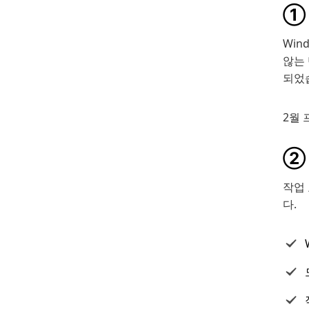
① 
Win
않는 
되었습
2월 
②
작업
다.