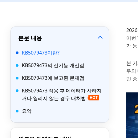
202
본문 내용
이번 
가 
KB5079473이란?
본 기
KB5079473의 신기능·개선점
우의 
KB5079473에 보고된 문제점
민 중
KB5079473 적용 후 데이터가 사라지
거나 열리지 않는 경우 대처법
HOT
요약