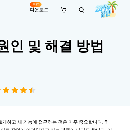
무료
다운로드
New
인 무료 복구
자료
자료
AI 이미지 스타일 변환
 원인 및 해결 방법
· 윈도우 11 우회 설치
· SD 카드 복구
· 외장하드 복구
· 중복 파일 찾기 (Win)
온라인 동영상 복구
· AI 3D 액션 피규어 프롬프트
· 하드 디스크 복사
· USB 복구
· 파티션 복구
· 중복 파일 찾기 (Mac)
온라인 사진 복구
· 시네마틱 AI 이미지 프롬프트
· C 드라이브 확장
· 한글 파일 복구
· 오피스 파일 복구
· 디스크 공간 확보 (Win)
온라인 문서 복구
· 애니메이션 실사 변환 프롬프트
· MBR GPT 변환
· 사진 복구
· 동영상 복구
· Mac 저장 공간 최적화
온라인 오디오 복구
· AI 애니메이션 인물 프롬프트
· AI 벽돌 스타일 사진 프롬프트
르게하고 새 기능에 접근하는 것은 아주 중요합니다. 하