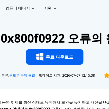
컴퓨터 매니저
지원
능
소셜 미디어
복구 도구
온라
iOS26
one 데이터 복구
Android 데이터 복구
iPhone/iPad 데이터 복구
손실된 Android 데이터 복구
x800f0922 오류의
AI
가이드
동영상
사진 복
문서 복
e File Deleter
Dll Fixer
tsApp 데이터 복구
LINE 데이터 복구
이드 센터
복구
구
구
검색 및 삭제
Windows DLL 오류 수정
sApp 메시지 복구
백업 없이 LINE 채팅 복구
브랜드 리뉴얼
법 가이드
are Cleamio
Email Repair
영상 화
사진 화
오디오
& 해결 방법
화 및 정밀 클린
손상된 PST/OST 파일 복구
질 높이
질 높이
무료 다운로드
AI
AI
복구
기
기
분류:
윈도우 문제 해결
| 업데이트 시간: 2026-07-07 12:15:38
ws 운영 체제를 최신 상태로 유지해서 보안을 유지하고 개선을 빠