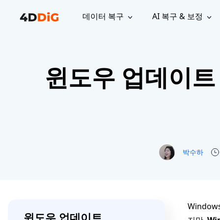
데이터 복구
AI 복구 & 보정
윈도우 관리 도구
지원
컴퓨터 정리 도구
자료
기
iPh
Windows 데이터 복구
손실된 
윈도우 업데이트 0
윈도우에서 삭제된 파일 복구
지원 센터
사용자 
Partition Manager
Duplicat
Wha
가이드, 라이선스, 문의
사용자 가
Windows용 간편 디스크 관리
중복 파일 
프로
무료
What
구독 업데이트
사용 방
Disk Copy
Tenorsh
Update
최신 업데이트
모든 팁 
디스크 또는 파티션 복제
Mac 최적
Mac 데이터 복구
macOS에서 삭제된 파일 복구
문의하기
NEW
4DDiG File Repair
Windows Backup
AI 기반 파일 복구 및 보정 >>
컴퓨터 데이터 안전 백업
프로
무료
박수하
시스템 복구
Windows Boot Genius
Windows 문제를 몇 분 내 해결
Mac Boot Genius
Windo
윈도우 업데이트
Mac 문제 무료 복구