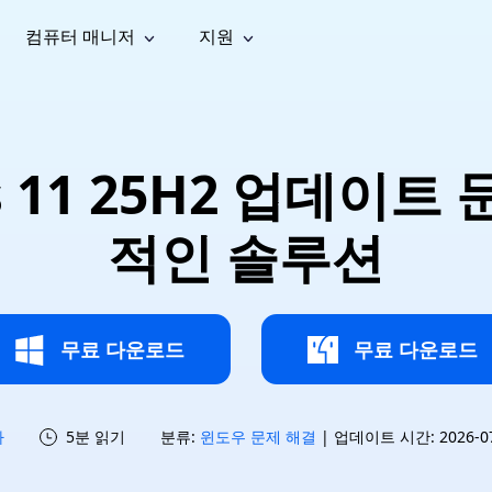
컴퓨터 매니저
지원
능
소셜 미디어
복구 도구
온라
iOS26
one 데이터 복구
Android 데이터 복구
iPhone/iPad 데이터 복구
손실된 Android 데이터 복구
AI
가이드
동영상
사진 복
문서 복
e File Deleter
Dll Fixer
ws 11 25H2 업데이
tsApp 데이터 복구
LINE 데이터 복구
이드 센터
복구
구
구
검색 및 삭제
Windows DLL 오류 수정
sApp 메시지 복구
백업 없이 LINE 채팅 복구
브랜드 리뉴얼
법 가이드
are Cleamio
Email Repair
영상 화
사진 화
적인 솔루션
오디오
& 해결 방법
화 및 정밀 클린
손상된 PST/OST 파일 복구
질 높이
질 높이
AI
AI
복구
기
기
무료 다운로드
무료 다운로드
하
5분 읽기
분류:
윈도우 문제 해결
| 업데이트 시간: 2026-07-