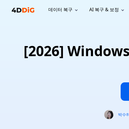
데이터 복구
AI 복구 & 보정
윈도우 관리 도구
지원
컴퓨터 정리 도구
자료
기
iPh
Windows 데이터 복구
손실된 
윈도우에서 삭제된 파일 복구
지원 센터
사용자 
Partition Manager
Duplicat
[2026] Windo
Wha
가이드, 라이선스, 문의
사용자 가
Windows용 간편 디스크 관리
중복 파일 
프로
무료
What
구독 업데이트
사용 방
Disk Copy
Tenorsh
Update
최신 업데이트
모든 팁 
디스크 또는 파티션 복제
Mac 최적
Mac 데이터 복구
macOS에서 삭제된 파일 복구
문의하기
NEW
4DDiG File Repair
Windows Backup
AI 기반 파일 복구 및 보정 >>
컴퓨터 데이터 안전 백업
프로
무료
시스템 복구
Windows Boot Genius
Windows 문제를 몇 분 내 해결
박수
Mac Boot Genius
Mac 문제 무료 복구