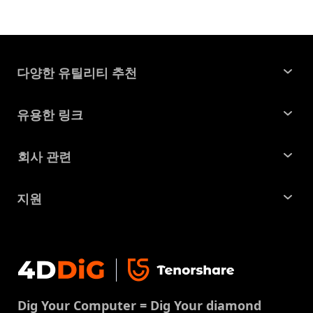
다양한 유틸리티 추천
윈도우 데이터 복구
유용한 링크
맥 데이터 복구
꿀팁 모음
회사 관련
파티션 관리 도구
SD 카드 복구
회사소개
중복 파일 찾기 및 제거
지원
맥 복구 솔루션
비즈니스 문의
손상된 파일 복원
지원센터
윈도우 복구 솔루션
개인정보처리방침
DLL 오류 수정
문의
중복 파일 제거
이용약권
다운로드 센터
USB 복구
Dig Your Computer = Dig Your diamond
쿠키정책(업데이트됨)