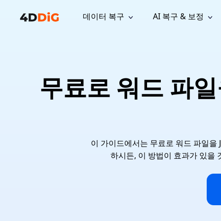
데이터 복구
AI 복구 & 보정
윈도우 관리 도구
지원
컴퓨터 정리 도구
자료
기
iPh
Windows 데이터 복구
손실된 
윈도우에서 삭제된 파일 복구
지원 센터
사용자 
Partition Manager
Duplicat
무료로 워드 파일을
Wha
가이드, 라이선스, 문의
사용자 가
Windows용 간편 디스크 관리
중복 파일 
프로
무료
What
구독 업데이트
사용 방
Disk Copy
Tenorsh
Update
최신 업데이트
모든 팁 
디스크 또는 파티션 복제
Mac 최적
Mac 데이터 복구
macOS에서 삭제된 파일 복구
문의하기
NEW
4DDiG File Repair
Windows Backup
AI 기반 파일 복구 및 보정 >>
컴퓨터 데이터 안전 백업
이 가이드에서는 무료로 워드 파일을 J
프로
무료
시스템 복구
하시든, 이 방법이 효과가 있을 것
Windows Boot Genius
Windows 문제를 몇 분 내 해결
Mac Boot Genius
Mac 문제 무료 복구