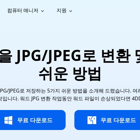
컴퓨터 매니저
지원
능
소셜 미디어
복구 도구
온라
iOS26
one 데이터 복구
Android 데이터 복구
iPhone/iPad 데이터 복구
손실된 Android 데이터 복구
AI
가이드
동영상
사진 복
문서 복
e File Deleter
Dll Fixer
 JPG/JPEG로 변환
tsApp 데이터 복구
LINE 데이터 복구
이드 센터
복구
구
구
검색 및 삭제
Windows DLL 오류 수정
sApp 메시지 복구
백업 없이 LINE 채팅 복구
브랜드 리뉴얼
법 가이드
are Cleamio
Email Repair
영상 화
사진 화
쉬운 방법
오디오
& 해결 방법
화 및 정밀 클린
손상된 PST/OST 파일 복구
질 높이
질 높이
AI
AI
복구
기
기
PG/JPEG로 저장하는 5가지 쉬운 방법을 소개해 드렸습니다.
입니다. 워드 JPG 변환 작업동안 워드 파일이 손상되었다면 4DDiG 
무료 다운로드
무료 다운로드