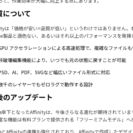
って、作業効率が大幅に向上する点にあります。
質について
finityは「価格が安い=品質が低い」というわけではありませ
obe製品と遜色ない、あるいはそれ以上のパフォーマンスを発揮
GPU アクセラレーションによる高速処理で、複雑なファイル
非破壊編集機能により、いつでも元の状態に戻すことが可能
PSD、AI、PDF、SVGなど幅広いファイル形式に対応
数千のレイヤーでもゼロラグで動作する設計
後のアップデート
nva傘下となったAffinityは、今後さらなる進化が期待され
度な機能は有料プランで提供される「フリーミアムモデル」へ
vaとAffinityの連携も強化されており、Affinityで作成した