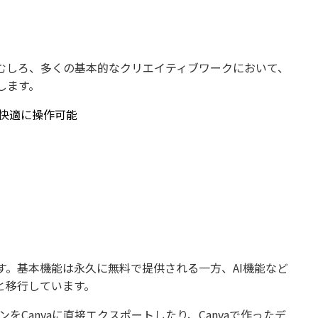
ん。むしろ、多くの基本的なクリエイティブワークにおいて、
します。
も快適に操作可能
ています。基本機能は永久に無料で提供される一方、AI機能など
と移行しています。
デザインをCanvaに直接エクスポートしたり、Canvaで作ったデ