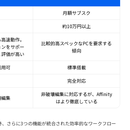
月額サブスク
約10万円以上
も高速動作。
比較的高スペックなPCを要求する
ョンをサポー
傾向
と評価が高い
利用可
標準搭載
完全対応
非破壊編集に対応するが、Affinity
壊編集
はより徹底している
で利用でき、さらに3つの機能が統合された効率的なワークフロー