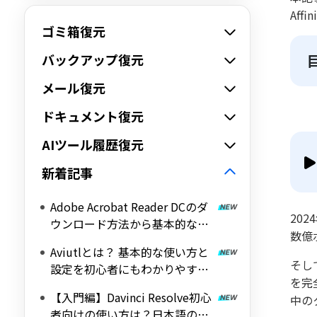
Af
ゴミ箱復元
バックアップ復元
メール復元
ドキュメント復元
AIツール履歴復元
新着記事
Adobe Acrobat Reader DCのダ
20
ウンロード方法から基本的な使
数億
い方を解説！
Aviutlとは？ 基本的な使い方と
そし
設定を初心者にもわかりやすく
を完
解説！
【入門編】Davinci Resolve初心
中の
者向けの使い方は？日本語の設