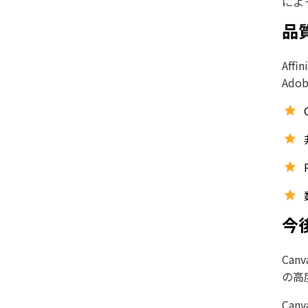
によ
品
Af
Ad
今
Ca
の高
Can