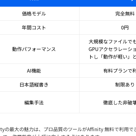
価格モデル
完全無料
年間コスト
0円
大規模なファイルで
動作パフォーマンス
GPUアクセラレーシ
トし「動作が軽い」
AI機能
有料プランで
日本語縦書き
制限あり
編集手法
徹底した非破
finityの最大の魅力は、プロ品質のツールがAffinity 無料