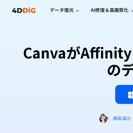
データ復元
AI修復＆高画質化
Windows管理
サポート
PCクリーンアッ
リソース
機能
iPh
Windows データ復元
iPho
Windowsで削除したファイルを復元
サポートセンター
ユーザ
Partition Manager
Duplicat
CanvaがAffi
Wha
ガイド・お問い合わせ
ユーザー
Windows向けディスク管理ツール
重複ファ
プロ版
無料版
Wha
サブスク更新情報
使い方
Disk Copy
Tenorsh
の
最新版
最新のお知らせ
ヒントと
ディスクをクローン
Macを徹
Mac データ復元
macOSで削除したファイルを復元
お問い合わせ
新製品
4DDiG File Repair
Windows Backup
AIによるファイル修復と高画質化>>
データ保護向けPCバックアップ
プロ版
無料版
システム修復
Windows Boot Genius
Windowsの問題を数分で修復
原田 凪沙
Mac Boot Genius
Macの問題を無料で修復