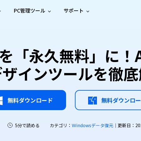
PC管理ツール
サポート
プ
ソーシャルメディア
修復ツール
無料オンラ
iOS26
one データ復元
Android データ復元
ne／iPadのデータを復元
Androidのデータを復元
AI
オンラ
ーガイド
ドキュ
e File Deleter
Dll Fixer
nityを「永久無料」に
動画修
写真修
オンラ
tsApp データ復元
LINE データ復元
ガイドセンター
メント
イルを検出・削除
WindowsのDLLエラーを修復
復
復
オンラ
tsAppのデータを復元
LINEのデータを復元
修復
新製
ガイド
are Cleamio
Email Repair
デザインツールを徹底
品
オンラ
対処法
底クリーンアップ＆最適化
破損したPST/OSTファイルを修復
音声修
動画高
写真高
AI
AI
復
画質化
画質化
無料ダウンロード
無料ダウンロー
5分で読める
カテゴリ：
Ｗindowsデータ復元
｜更新日：2026-