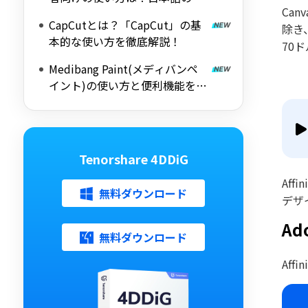
Ca
定方法
CapCutとは？「CapCut」の基
除き
本的な使い方を徹底解説！
70
Medibang Paint(メディバンペ
イント)の使い方と便利機能を徹
底解説
Tenorshare 4DDiG
Aff
無料ダウンロード
デザ
Ad
無料ダウンロード
Aff