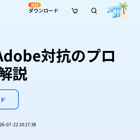
無料
ダウンロード
新着
イン修復
リソース
リソース
AI画像スタイル変換
· Win11制限を回避
· SDカード復元
· HDDデータ復元
· 重複検索（Win）
イン動画修復
· AI 3Dアクションフィギュアプロンプト
！Adobe対抗のプロ
· ハードディスクをクローン
· USBデータ復元
· ゴミ箱復元
· 重複検索（Mac）
イン写真修復
· シネマ風AI画像プロンプト
· Cドライブを拡張
· ファイル復元
· エクセル復元
· ディスク容量を解放
インファイル修復
· アニメ実写化プロンプト
· MBRをGPTに変換
· 写真復元
· 動画復元
· Macストレージを整理
解説
イン音声修復
· AIアニメポートレートプロンプト
· AIレゴ風写真プロンプト
ド
07-22 10:27:38