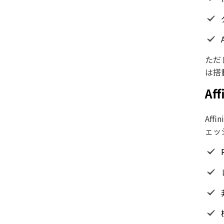
ただ
は搭
Aff
Aff
ェッ