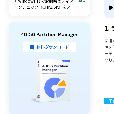
Windows 11で起動時のディス
解説
クチェック（CHKDSK）をスキ
ップする方法を詳しく解説
1
4DDiG Partition Manager
回復
無料ダウンロード
性を
ーテ
なり