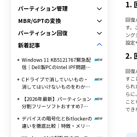
1
パーティション管理
回復
MBR/GPTの変換
す。
パーティション回復
ング
設定
新着記事
2
Windows 11 KB5121767緊急配
信｜Dell製PCのIntel IPF問題を
回復
修正する帯域外（OOB）アップ
すこ
Cドライブで消していいもの・
デート
られ
消してはいけないものをわかり
やすく解説
らに
【2026年最新】パーティション
こと
分割フリーソフトおすすめ7選
でき
｜Windows 11/10対応の無料ツ
デバイスの暗号化とBitlockerの
ールを紹介
違いを徹底比較｜特徴・メリッ
ト・デメリットをわかりやすく