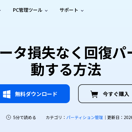
PC管理ツール
サポート
プ
ソーシャルメディア
修復ツール
無料オンラ
iOS26
one データ復元
Android データ復元
ne／iPadのデータを復元
Androidのデータを復元
AI
オンラ
ーガイド
ドキュ
e File Deleter
Dll Fixer
】データ損失なく回復
動画修
写真修
オンラ
tsApp データ復元
LINE データ復元
ガイドセンター
メント
イルを検出・削除
WindowsのDLLエラーを修復
復
復
オンラ
tsAppのデータを復元
LINEのデータを復元
修復
新製
ガイド
are Cleamio
Email Repair
動する方法
品
オンラ
対処法
底クリーンアップ＆最適化
破損したPST/OSTファイルを修復
音声修
動画高
写真高
AI
AI
復
画質化
画質化
無料ダウンロード
今すぐ購入
5分で読める
カテゴリ：
パーティション管理
｜更新日：2026-0