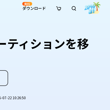
無料
ダウンロード
新着
イン修復
リソース
リソース
AI画像スタイル変換
· Win11制限を回避
· SDカード復元
· HDDデータ復元
· 重複検索（Win）
イン動画修復
· AI 3Dアクションフィギュアプロンプト
パーティションを移
· ハードディスクをクローン
· USBデータ復元
· ゴミ箱復元
· 重複検索（Mac）
イン写真修復
· シネマ風AI画像プロンプト
· Cドライブを拡張
· ファイル復元
· エクセル復元
· ディスク容量を解放
インファイル修復
· アニメ実写化プロンプト
· MBRをGPTに変換
· 写真復元
· 動画復元
· Macストレージを整理
イン音声修復
· AIアニメポートレートプロンプト
· AIレゴ風写真プロンプト
7-22 10:26:50