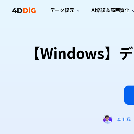
データ復元
AI修復＆高画質化
Windows管理
サポート
PCクリーンアッ
リソース
機能
iPh
Windows データ復元
iPho
Windowsで削除したファイルを復元
サポートセンター
ユーザ
Partition Manager
Duplicat
【Windows
Wha
ガイド・お問い合わせ
ユーザー
Windows向けディスク管理ツール
重複ファ
プロ版
無料版
Wha
サブスク更新情報
使い方
Disk Copy
Tenorsh
最新版
最新のお知らせ
ヒントと
ディスクをクローン
Macを徹
Mac データ復元
macOSで削除したファイルを復元
お問い合わせ
新製品
4DDiG File Repair
Windows Backup
AIによるファイル修復と高画質化>>
データ保護向けPCバックアップ
プロ版
無料版
システム修復
Windows Boot Genius
Windowsの問題を数分で修復
森川 颯
Mac Boot Genius
Macの問題を無料で修復