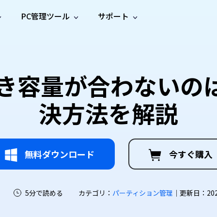
PC管理ツール
サポート
プ
ソーシャルメディア
修復ツール
無料オンラ
iOS26
one データ復元
Android データ復元
ne／iPadのデータを復元
Androidのデータを復元
AI
オンラ
ーガイド
ドキュ
e File Deleter
Dll Fixer
空き容量が合わないの
動画修
写真修
オンラ
tsApp データ復元
LINE データ復元
ガイドセンター
メント
イルを検出・削除
WindowsのDLLエラーを修復
復
復
オンラ
tsAppのデータを復元
LINEのデータを復元
修復
新製
ガイド
are Cleamio
Email Repair
決方法を解説
品
オンラ
対処法
底クリーンアップ＆最適化
破損したPST/OSTファイルを修復
音声修
動画高
写真高
AI
AI
復
画質化
画質化
無料ダウンロード
今すぐ購入
5分で読める
カテゴリ：
パーティション管理
｜更新日：2026-