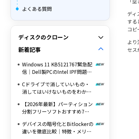
「空
よくある質問
ディ
する
コピ
ディスクのクローン
より
新着記事
セス
Windows 11 KB5121767緊急配
信｜Dell製PCのIntel IPF問題を
修正する帯域外（OOB）アップ
Cドライブで消していいもの・
デート
消してはいけないものをわかり
やすく解説
【2026年最新】パーティション
分割フリーソフトおすすめ7選
｜Windows 11/10対応の無料ツ
デバイスの暗号化とBitlockerの
ールを紹介
違いを徹底比較｜特徴・メリッ
ト・デメリットをわかりやすく