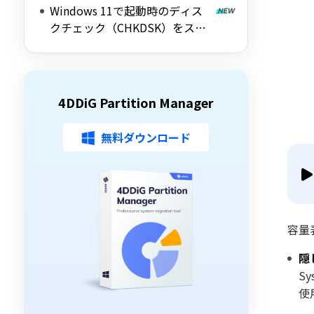
Windows 11で起動時のディス
解説
クチェック（CHKDSK）をスキ
ップする方法を詳しく解説
4DDiG Partition Manager
無料ダウンロード
容量
隠
S
使