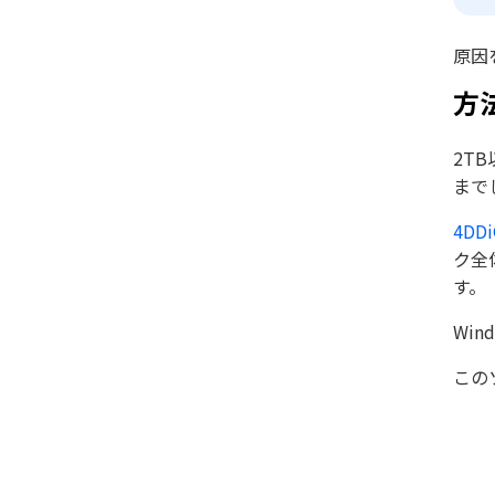
原因
方法
2T
まで
4DDi
ク全
す。
Wi
この