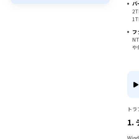
パ
2
1
フ
N
や
トラ
1
Wi