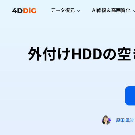
データ復元
AI修復＆高画質化
Windows管理
サポート
PCクリーンアッ
リソース
機能
iPh
Windows データ復元
iPho
Windowsで削除したファイルを復元
サポートセンター
ユーザ
Partition Manager
Duplicat
外付けHDDの
Wha
ガイド・お問い合わせ
ユーザー
Windows向けディスク管理ツール
重複ファ
プロ版
無料版
Wha
サブスク更新情報
使い方
Disk Copy
Tenorsh
最新版
最新のお知らせ
ヒントと
ディスクをクローン
Macを徹
Mac データ復元
macOSで削除したファイルを復元
お問い合わせ
新製品
4DDiG File Repair
Windows Backup
AIによるファイル修復と高画質化>>
データ保護向けPCバックアップ
プロ版
無料版
システム修復
Windows Boot Genius
Windowsの問題を数分で修復
原田 凪沙
Mac Boot Genius
Macの問題を無料で修復