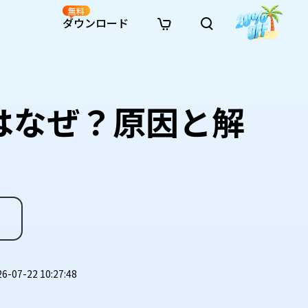
無料
ダウンロード
新着
イン修復
リソース
リソース
AI画像スタイル変換
· Win11制限を回避
· SDカード復元
· HDDデータ復元
· 重複検索（Win）
イン動画修復
· AI 3Dアクションフィギュアプロンプト
はなぜ？原因と解
· ハードディスクをクローン
· USBデータ復元
· ゴミ箱復元
· 重複検索（Mac）
イン写真修復
· シネマ風AI画像プロンプト
· Cドライブを拡張
· ファイル復元
· エクセル復元
· ディスク容量を解放
インファイル修復
· アニメ実写化プロンプト
· MBRをGPTに変換
· 写真復元
· 動画復元
· Macストレージを整理
イン音声修復
· AIアニメポートレートプロンプト
· AIレゴ風写真プロンプト
07-22 10:27:48