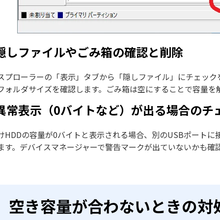
. 隠しファイルやごみ箱の確認と削除
プローラーの「表示」タブから「隠しファイル」にチェックを入れ、$RECY
フォルダサイズを確認します。ごみ箱は空にすることで容量を
. 異常表示（0バイトなど）が出る場合のチ
けHDDの容量が0バイトと表示される場合、別のUSBポートに
ます。デバイスマネージャーで警告マークが出ていないかも確
空き容量が合わないときの対