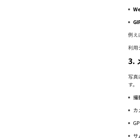
W
GI
例え
利用
3
写真
す。
撮
カ
G
サ