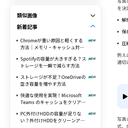
写真
を決
類似画像
解
新着記事
保
Chromeが重い原因と軽くする
圧
方法｜メモリ・キャッシュ対策
を解説
例え
Spotifyの容量が大きすぎる？ス
適切
トレージを一瞬で減らす方法
ストレージが不足？OneDriveの
空き容量を増やす方法
快適な使用を実現！Microsoft
Teams のキャッシュをクリアす
る方法【Windows】
PC外付けHDDの容量が足りな
写真
い？外付けHDDをクリーンアッ
式、
プする方法を解説