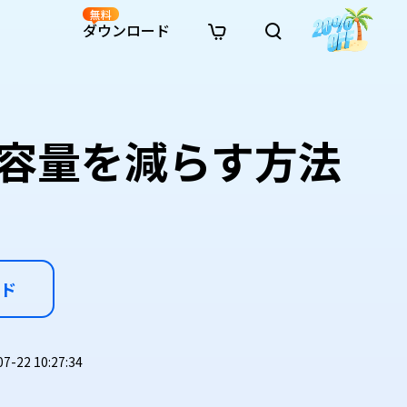
無料
ダウンロード
新着
イン修復
リソース
リソース
AI画像スタイル変換
· Win11制限を回避
· SDカード復元
· HDDデータ復元
· 重複検索（Win）
イン動画修復
· AI 3Dアクションフィギュアプロンプト
容量を減らす方法
· ハードディスクをクローン
· USBデータ復元
· ゴミ箱復元
· 重複検索（Mac）
イン写真修復
· シネマ風AI画像プロンプト
· Cドライブを拡張
· ファイル復元
· エクセル復元
· ディスク容量を解放
インファイル修復
· アニメ実写化プロンプト
· MBRをGPTに変換
· 写真復元
· 動画復元
· Macストレージを整理
イン音声修復
· AIアニメポートレートプロンプト
· AIレゴ風写真プロンプト
ド
22 10:27:34