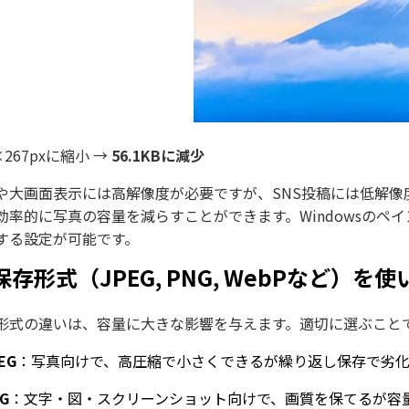
×267pxに縮小 →
56.1KBに減少
や大画面表示には高解像度が必要ですが、SNS投稿には低解
効率的に写真の容量を減らすことができます。Windowsのペ
する設定が可能です。
 保存形式（JPEG, PNG, WebPなど）を
形式の違いは、容量に大きな影響を与えます。適切に選ぶこと
EG
：写真向けで、高圧縮で小さくできるが繰り返し保存で劣
G
：文字・図・スクリーンショット向けで、画質を保てるが容