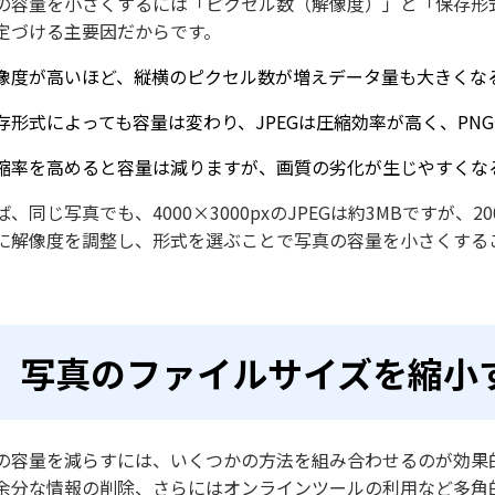
の容量を小さくするには「ピクセル数（解像度）」と「保存形
定づける主要因だからです。
像度が高いほど、縦横のピクセル数が増えデータ量も大きくな
存形式によっても容量は変わり、JPEGは圧縮効率が高く、PNG
縮率を高めると容量は減りますが、画質の劣化が生じやすくな
ば、同じ写真でも、4000×3000pxのJPEGは約3MBですが、2
に解像度を調整し、形式を選ぶことで写真の容量を小さくする
写真のファイルサイズを縮小
の容量を減らすには、いくつかの方法を組み合わせるのが効果
余分な情報の削除、さらにはオンラインツールの利用など多角