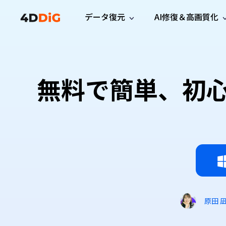
データ復元
AI修復＆高画質化
Windows管理
サポート
PCクリーンアッ
リソース
機能
iPh
Windows データ復元
iPho
Windowsで削除したファイルを復元
サポートセンター
ユーザ
Partition Manager
Duplicat
無料で簡単、初
Wha
ガイド・お問い合わせ
ユーザー
Windows向けディスク管理ツール
重複ファ
プロ版
無料版
Wha
サブスク更新情報
使い方
Disk Copy
Tenorsh
最新版
最新のお知らせ
ヒントと
ディスクをクローン
Macを徹
Mac データ復元
macOSで削除したファイルを復元
お問い合わせ
新製品
4DDiG File Repair
Windows Backup
AIによるファイル修復と高画質化>>
データ保護向けPCバックアップ
プロ版
無料版
システム修復
Windows Boot Genius
Windowsの問題を数分で修復
原田 
Mac Boot Genius
Macの問題を無料で修復