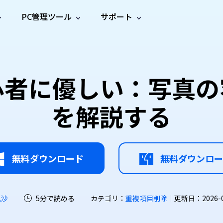
PC管理ツール
サポート
プ
ソーシャルメディア
修復ツール
無料オンラ
iOS26
one データ復元
Android データ復元
ne／iPadのデータを復元
Androidのデータを復元
AI
オンラ
ーガイド
ドキュ
e File Deleter
Dll Fixer
心者に優しい：写真の
動画修
写真修
オンラ
tsApp データ復元
LINE データ復元
ガイドセンター
メント
イルを検出・削除
WindowsのDLLエラーを修復
復
復
オンラ
tsAppのデータを復元
LINEのデータを復元
修復
新製
ガイド
are Cleamio
Email Repair
を解説する
品
オンラ
対処法
底クリーンアップ＆最適化
破損したPST/OSTファイルを修復
音声修
動画高
写真高
AI
AI
復
画質化
画質化
無料ダウンロード
無料ダウンロー
凪沙
5分で読める
カテゴリ：
重複項目削除
｜更新日：2026-07-