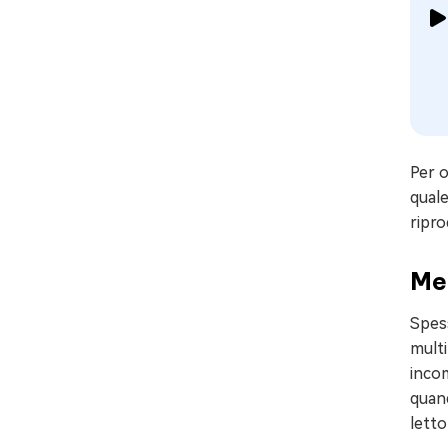
Per o
quale
ripro
Met
Spess
multi
incom
quand
letto