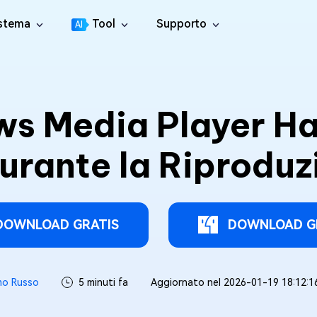
istema
Tool
Supporto
AI
Centro di Supporto
4DDiG File Repair
tition Manager
Guide, Licenza, Contatti
l Disco per Windows
Riparazione di video, audio e file
ws Media Player Ha
Guida utente
4DDiG Video Repair
licate File Deleter
Centro guida per l'utente
Riparare i Video Danneggiati
muovere i File Duplicati
rante la Riproduzi
Come Guidare
4DDiG Photo Repair
re Cleamio
New
Tutti i suggerimenti & Le soluzioni
Riparare le foto danneggiate
e duplicati e pulisci i file spazzatura su Mac
YouTube
4DDiG Document Repair
 Fixer
Canale Ufficiale di YouTube
Riparare documenti danneggiati
ti gli errori DLL su Windows
DOWNLOAD GRATIS
DOWNLOAD G
4DDiG Audio Repair
Boot Genius
Salva i file audio danneggiati
roblemi di Windows in pochi minuti
mo Russo
5 minuti fa
Aggiornato nel 2026-01-19 18:12:1
4DDiG Online File Repair
 Genius
GRATIS
Ripara file corrotti online
atuitamente i problemi del Mac