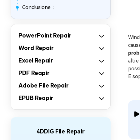
Conclusione：
PowerPoint Repair
Windo
causa
Word Repair
prob
Excel Repair
altre
possi
PDF Reapir
E so
Adobe File Repair
EPUB Reapir
4DDiG File Repair