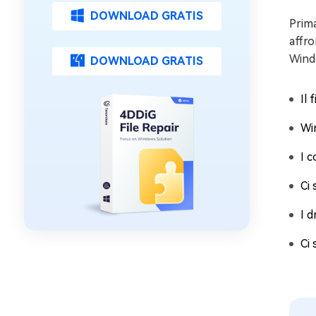
DOWNLOAD GRATIS
Prima
affro
Windo
DOWNLOAD GRATIS
Il 
Wi
I c
Ci
I d
Ci 