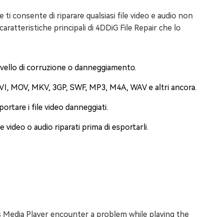
ti consente di riparare qualsiasi file video e audio non
aratteristiche principali di 4DDiG File Repair che lo
livello di corruzione o danneggiamento.
 AVI, MOV, MKV, 3GP, SWF, MP3, M4A, WAV e altri ancora.
ortare i file video danneggiati.
e video o audio riparati prima di esportarli.
s Media Player encounter a problem while playing the