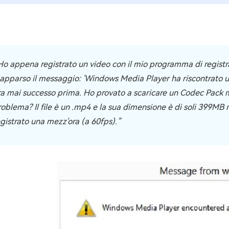
4DDiG Email Repair
NUOVO
11 Upgrade Checker
Ripara i file PST/OST di Outlook danneggiati
ratuito dell'aggiornamento di Windows 11
Ho appena registrato un video con il mio programma di registraz
 apparso il messaggio: 'Windows Media Player ha riscontrato un
ra mai successo prima. Ho provato a scaricare un Codec Pack ma
roblema? Il file è un .mp4 e la sua dimensione è di soli 399M
egistrato una mezz'ora (a 60fps).”