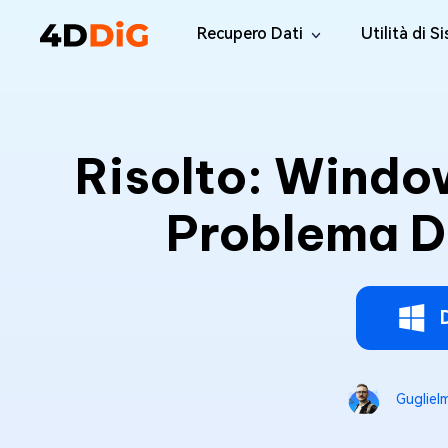
Recupero Dati
Utilità di S
Windows Data Recovery Pro
4DDiG Par
Recuperare i file cancellati da Win
Gestione de
Risolto: Windo
Mac Data Recovery
4DDiG Dup
Recuperare i file eliminati da MacOS
Trovare e Ri
Problema Du
Windows Data Recovery Free
Tenorsha
Recuperare 2 GB di dati gratuitamente
Elimina i fil
4DDiG DLL
Correggi tut
Windows 
Riparate i p
Gugliel
Mac Boot
Riparare gr