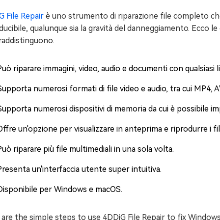
 File Repair
è uno strumento di riparazione file completo che 
ducibile, qualunque sia la gravità del danneggiamento. Ecco le c
raddistinguono.
Può riparare immagini, video, audio e documenti con qualsiasi 
Supporta numerosi formati di file video e audio, tra cui MP4,
Supporta numerosi dispositivi di memoria da cui è possibile imp
Offre un'opzione per visualizzare in anteprima e riprodurre i fil
Può riparare più file multimediali in una sola volta.
Presenta un'interfaccia utente super intuitiva.
Disponibile per Windows e macOS.
are the simple steps to use 4DDiG File Repair to fix Window