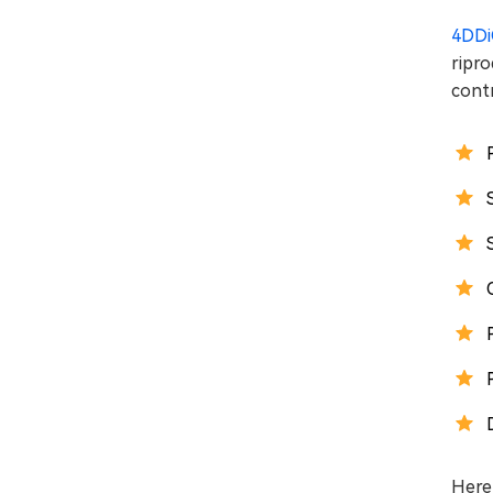
4DDiG
ripro
cont
Here 