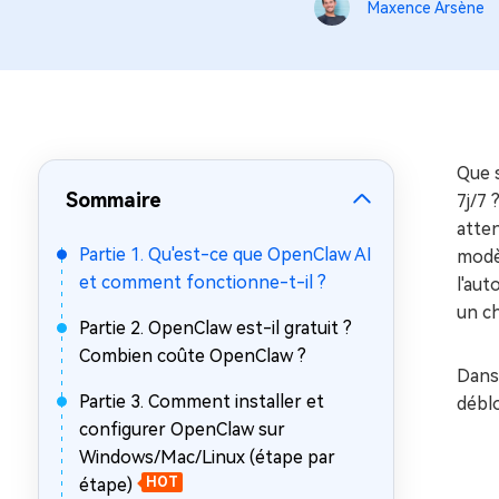
sur Windows
en quelq
Maxence Arsène
4DDiG Email Repair
Mac Bo
Réparer les fichiers PST/OST
Réparer 
corrompus
gratuite
Que s
Sommaire
7j/7 
atte
Partie 1. Qu'est-ce que OpenClaw AI
modèl
et comment fonctionne-t-il ?
l'au
un c
Partie 2. OpenClaw est-il gratuit ?
Combien coûte OpenClaw ?
Dans
Partie 3. Comment installer et
débl
configurer OpenClaw sur
Windows/Mac/Linux (étape par
étape)
HOT