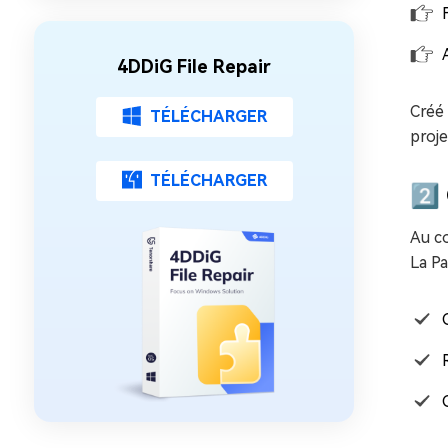
gratuitement
4DDiG File Repair
Créé
TÉLÉCHARGER
proje
TÉLÉCHARGER
2️
Au c
La Pa