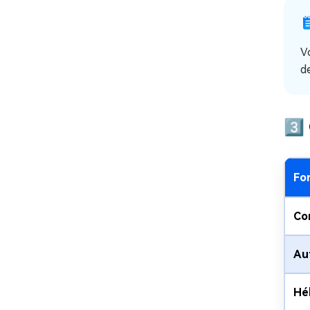
V
d
3️
Fo
Co
Au
Hé