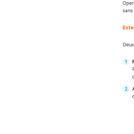
OpenC
sans 
Exten
Deux