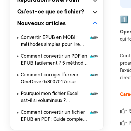
Qu'est-ce que ce fichier?
1️
Nouveaux articles
Open
Convertir EPUB en MOBI :
qui f
méthodes simples pour lire
vos ebooks sur Kindle
Contr
Comment convertir un PDF en
EPUB facilement ? 5 méthodes
proac
simples et efficaces
l'exé
Comment corriger l’erreur
direc
OneDrive 0x8007017c sur
Windows 11 et 10 (solution
Pourquoi mon fichier Excel
Carac
100 % efficace)
est-il si volumineux ?
Comment réduire la taille d’un
Comment convertir un fichier
fichier Excel ?
EPUB en PDF : Guide complet
pour convertir EPUB en PDF