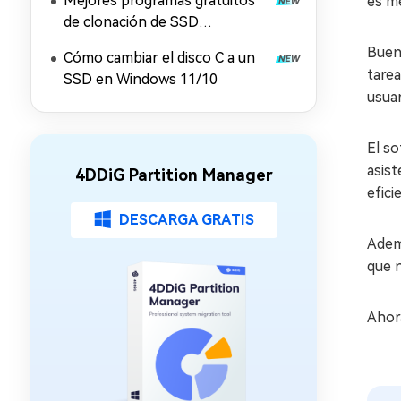
Mejores programas gratuitos
es m
de clonación de SSD
compatibles con WD, Crucial y
Bueno
Cómo cambiar el disco C a un
otras marcas
tarea
SSD en Windows 11/10
usuar
El so
asis
4DDiG Partition Manager
efici
DESCARGA GRATIS
Ademá
que 
Ahora