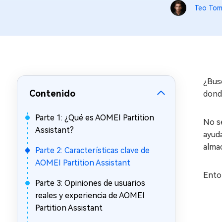
en minutos
Teo Tom
Mac Boot Genius
Reparar problemas de Mac
gratis
¿Busc
Contenido
donde
Parte 1: ¿Qué es AOMEI Partition
No s
Assistant?
ayuda
alma
Parte 2: Características clave de
AOMEI Partition Assistant
Ento
Parte 3: Opiniones de usuarios
reales y experiencia de AOMEI
Partition Assistant