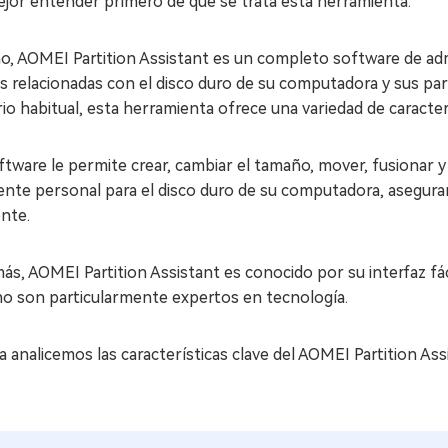
ejor entender primero de qué se trata esta herramienta.
, AOMEI Partition Assistant es un completo software de admi
s relacionadas con el disco duro de su computadora y sus part
io habitual, esta herramienta ofrece una variedad de caracte
ftware le permite crear, cambiar el tamaño, mover, fusionar y
tente personal para el disco duro de su computadora, asegu
ente.
s, AOMEI Partition Assistant es conocido por su interfaz fácil
no son particularmente expertos en tecnología.
 analicemos las características clave del AOMEI Partition Assi