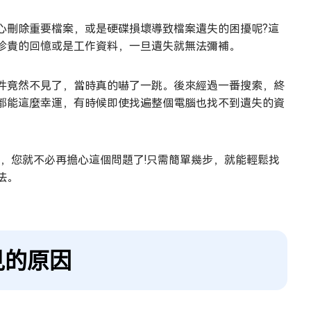
心刪除重要檔案，或是硬碟損壞導致檔案遺失的困擾呢?這
珍貴的回憶或是工作資料，一旦遺失就無法彌補。
件竟然不見了，當時真的嚇了一跳。後來經過一番搜索，終
都能這麼幸運，有時候即使找遍整個電腦也找不到遺失的資
covery，您就不必再擔心這個問題了!只需簡單幾步，就能輕鬆找
法。
不見的原因