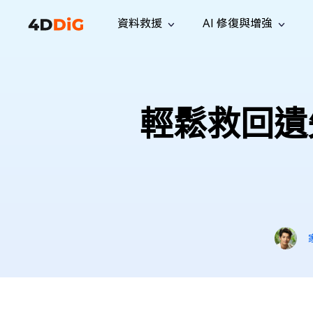
資料救援
AI 修復與增強
Windows 管理工具
支援
電腦清理工具
解決方案
iPh
Windows 資料救援
救援遺失
從 Windows 系統中恢復已刪除的檔
支援中心
用戶指
Partition Manager
Duplicat
輕鬆救回遺
案
Wha
指南·常見問答·聯絡我們
用戶指南
Windows 磁碟管理工具
查找並移
恢復 W
專業版
免費版
訂閱更新
相關資
Disk Copy
Tenorsh
最新更新
所有技巧
複製磁碟或分割區
徹底清理並
升級
Mac 資料救援
聯絡我們
全新
4DDiG File Repair
Windows Backup
從 macOS 系統中恢復已刪除的檔案
AI 驅動的檔案修復與增強 >>
備份電腦資料，守護檔案安全
專業版
免費版
系統修復
Windows Boot Genius
幾分鐘內修復 Windows 問題
Mac Boot Genius
免費修復 Mac 問題