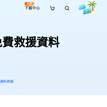
免費
下載中心
全新
解決方案
免費線上修復
解決方案
AI 圖像風格轉換
· 繞過 Win 11 升級限制
· SD 記憶卡救援
· 硬碟資料救援
· 查找重複檔案（Win）
線上影片修復
· AI 3D 可動公仔提示詞
免費救援資料
· 硬碟對拷
· USB 隨身碟救援
· 資源回收桶救援
· 優化 Mac 速度
線上照片修復
· 電影感 AI 影像提示詞
· 擴充 C 槽
· 資料救援
· Office 檔案救援
· 釋放磁碟空間
線上檔案修復
· 動漫轉真實風格提示詞
· 將 MBR 轉換為 GPT
· 照片恢復
· 影片恢復
· 清理 Mac 儲存空間
線上音訊修復
· AI 動漫風格人像提示詞
· AI 樂高積木風格提示詞
s 資料救援