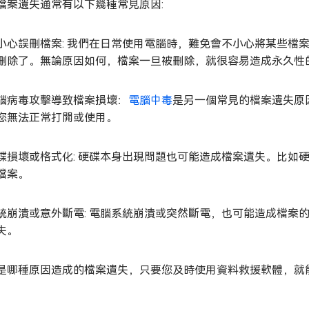
檔案遺失通常有以下幾種常見原因:
小心誤刪檔案: 我們在日常使用電腦時，難免會不小心將某些檔
刪除了。無論原因如何，檔案一旦被刪除，就很容易造成永久性
腦病毒攻擊導致檔案損壞：
電腦中毒
是另一個常見的檔案遺失原
您無法正常打開或使用。
碟損壞或格式化: 硬碟本身出現問題也可能造成檔案遺失。比如
檔案。
統崩潰或意外斷電: 電腦系統崩潰或突然斷電，也可能造成檔案
失。
是哪種原因造成的檔案遺失，只要您及時使用資料救援軟體，就