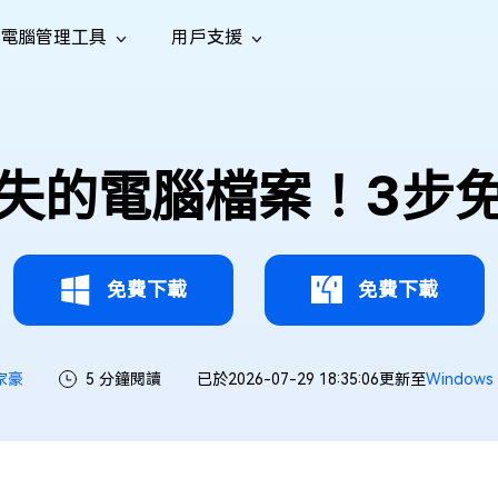
電腦管理工具
用戶支援
功能
社群媒體
修復工具
iOS 26
one 資料救援
Android 資料救援
的 iPhone/iPad 資料
救回 Android 資料
AI
南
影片修
照片修
檔案修
e File Deleter
Dll Fixer
失的電腦檔案！3步
tsApp 資料恢復
LINE 資料恢復
中心
除重複檔案
修復 Windows 中的所有 DLL 錯誤
復
復
復
hatsApp 資料
無需備份復原 LINE 聊天記錄
全新
訊
are Cleamio
Email Repair
音訊修
影片增
照片增
AI
AI
與解決方案
優化您的 Mac
修復損毀的 PST/OST 檔案
復
強
強
免費下載
免費下載
家豪
5 分鐘閱讀
已於2026-07-29 18:35:06更新至
Window