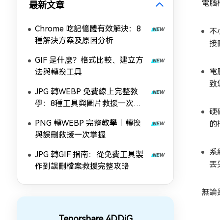
電腦
最新文章
Chrome 吃記憶體有效解決：8
不
種解決方案及原因分析
接
GIF 是什麼？格式比較、建立方
電
法與轉換工具
致
JPG 轉WEBP 免費線上完整教
學：8種工具與圖片救援一次掌
硬
握
PNG 轉WEBP 完整教學｜轉換
的
與誤刪救援一次掌握
系
JPG 轉GIF 指南：從免費工具製
丟
作到誤刪檔案救援完整攻略
無論
Tenorshare 4DDiG