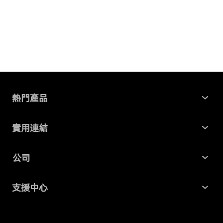
熱門產品
Windows 資料救援
實用連結
Mac 資料救援
最新資訊
公司
AI File Repair
SD 卡記憶卡救援
關於我們
Partition Manager
支援中心
USB 隨身碟資料救援
商業合作
4DDiG 重複檔案刪除器
幫助中心
硬碟資料救援