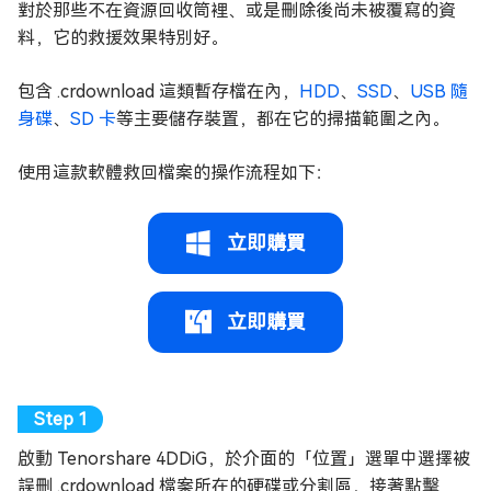
對於那些不在資源回收筒裡、或是刪除後尚未被覆寫的資
料，它的救援效果特別好。
包含 .crdownload 這類暫存檔在內，
HDD
、
SSD
、
USB 隨
身碟
、
SD 卡
等主要儲存裝置，都在它的掃描範圍之內。
使用這款軟體救回檔案的操作流程如下：
立即購買
立即購買
啟動 Tenorshare 4DDiG，於介面的「位置」選單中選擇被
誤刪 .crdownload 檔案所在的硬碟或分割區，接著點擊