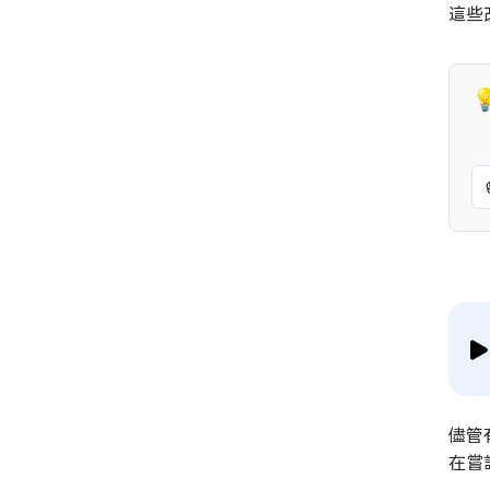
這些

儘管
在嘗