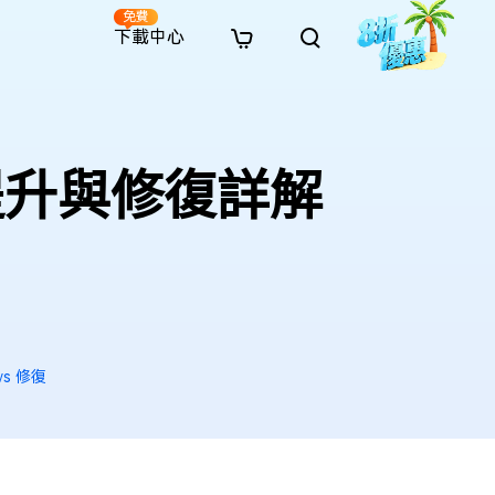
免費
下載中心
全新
解決方案
免費線上修復
解決方案
AI 圖像風格轉換
· 繞過 Win 11 升級限制
· SD 記憶卡救援
· 硬碟資料救援
· 查找重複檔案（Win）
線上影片修復
· AI 3D 可動公仔提示詞
性能提升與修復詳解
· 硬碟對拷
· USB 隨身碟救援
· 資源回收桶救援
· 優化 Mac 速度
線上照片修復
· 電影感 AI 影像提示詞
· 擴充 C 槽
· 資料救援
· Office 檔案救援
· 釋放磁碟空間
線上檔案修復
· 動漫轉真實風格提示詞
· 將 MBR 轉換為 GPT
· 照片恢復
· 影片恢復
· 清理 Mac 儲存空間
線上音訊修復
· AI 動漫風格人像提示詞
· AI 樂高積木風格提示詞
ws 修復