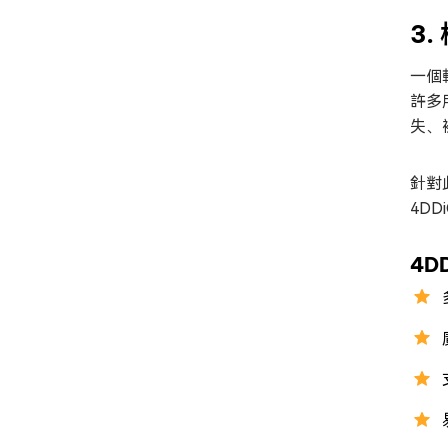
3.
一個
許多
失、
針對
4D
4D