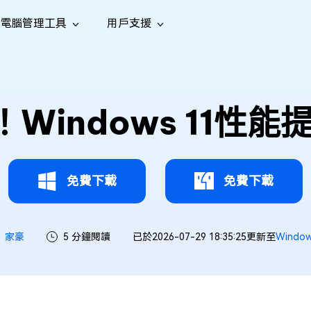
電腦管理工具
用戶支援
功能
社群媒體
修復工具
iOS 26
one 資料救援
Android 資料救援
的 iPhone/iPad 資料
救回 Android 資料
AI
南
影片修
照片修
檔案修
e File Deleter
Dll Fixer
1！Windows 11
tsApp 資料恢復
LINE 資料恢復
中心
除重複檔案
修復 Windows 中的所有 DLL 錯誤
復
復
復
hatsApp 資料
無需備份復原 LINE 聊天記錄
全新
訊
are Cleamio
Email Repair
音訊修
影片增
照片增
AI
AI
與解決方案
優化您的 Mac
修復損毀的 PST/OST 檔案
復
強
強
免費下載
免費下載
家豪
5 分鐘閱讀
已於2026-07-29 18:35:25更新至
Windo