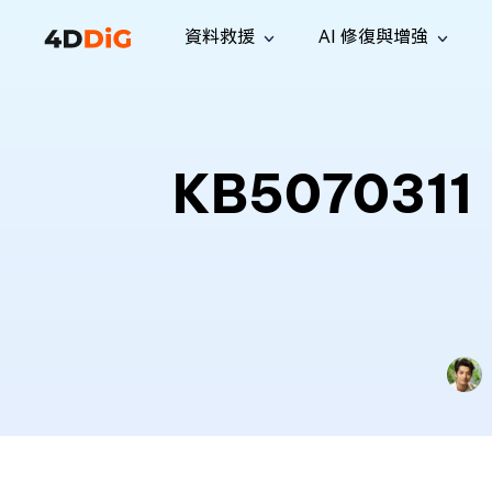
資料救援
AI 修復與增強
Windows 管理工具
支援
電腦清理工具
解決方案
iPh
Windows 資料救援
救援遺失
從 Windows 系統中恢復已刪除的檔
支援中心
用戶指
Partition Manager
Duplicat
KB507031
案
Wha
指南·常見問答·聯絡我們
用戶指南
Windows 磁碟管理工具
查找並移
恢復 W
專業版
免費版
訂閱更新
相關資
Disk Copy
Tenorsh
最新更新
所有技巧
複製磁碟或分割區
徹底清理並
升級
Mac 資料救援
聯絡我們
全新
4DDiG File Repair
Windows Backup
從 macOS 系統中恢復已刪除的檔案
AI 驅動的檔案修復與增強 >>
備份電腦資料，守護檔案安全
專業版
免費版
系統修復
Windows Boot Genius
幾分鐘內修復 Windows 問題
Mac Boot Genius
免費修復 Mac 問題