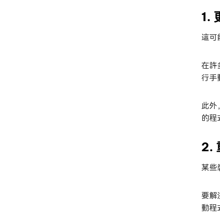
1
這可
在許
行手
此外
的程
2
某些
要解
動程