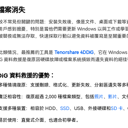
 檔案消失
較不常見但關鍵的問題：安裝失敗後，像是文件、桌面或下載等
用戶感到擔憂，特別是當他們需要更新 Windows 以與工作或學習
被替換或無法存取，快速採取行動以避免資料被覆寫是至關重要
此類情況，最推薦的工具是
Tenorshare 4DDiG
，它在 Wind
DiG 資料救援是復原因硬碟故障或檔案系統損毀而遺失資料的絕
DiG 資料救援的優勢：
多種情境復原：支援刪除、格式化、更新失敗、分割區遺失等多
廣泛相容性：復原超過 2,000 種檔案類型，包括
照片
、
影片
、文
支援多種裝置：相容於 HDD、
SSD
、USB、外接硬碟和
SD 卡
、
易於使用：直覺式介面，也適合初學者。