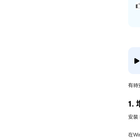
有時
1
安裝 
在W