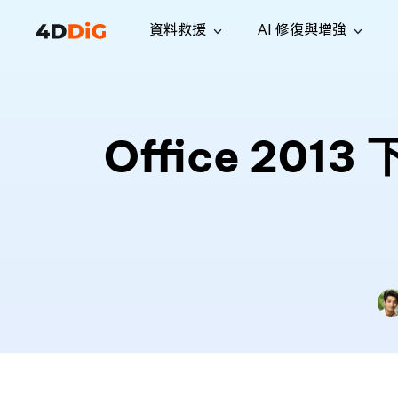
資料救援
AI 修復與增強
Windows 管理工具
支援
電腦清理工具
解決方案
iPh
Windows 資料救援
救援遺失
從 Windows 系統中恢復已刪除的檔
支援中心
用戶指
Partition Manager
Duplicat
Office 2
案
Wha
指南·常見問答·聯絡我們
用戶指南
Windows 磁碟管理工具
查找並移
恢復 W
專業版
免費版
訂閱更新
相關資
Disk Copy
Tenorsh
最新更新
所有技巧
複製磁碟或分割區
徹底清理並
升級
Mac 資料救援
聯絡我們
全新
4DDiG File Repair
Windows Backup
從 macOS 系統中恢復已刪除的檔案
AI 驅動的檔案修復與增強 >>
備份電腦資料，守護檔案安全
專業版
免費版
系統修復
Windows Boot Genius
幾分鐘內修復 Windows 問題
Mac Boot Genius
免費修復 Mac 問題