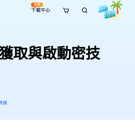
免費
下載中心
全新
解決方案
免費線上修復
解決方案
AI 圖像風格轉換
· 繞過 Win 11 升級限制
· SD 記憶卡救援
· 硬碟資料救援
· 查找重複檔案（Win）
線上影片修復
· AI 3D 可動公仔提示詞
裝檔獲取與啟動密技
· 硬碟對拷
· USB 隨身碟救援
· 資源回收桶救援
· 優化 Mac 速度
線上照片修復
· 電影感 AI 影像提示詞
· 擴充 C 槽
· 資料救援
· Office 檔案救援
· 釋放磁碟空間
線上檔案修復
· 動漫轉真實風格提示詞
· 將 MBR 轉換為 GPT
· 照片恢復
· 影片恢復
· 清理 Mac 儲存空間
線上音訊修復
· AI 動漫風格人像提示詞
· AI 樂高積木風格提示詞
救援