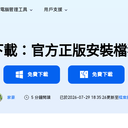
電腦管理工具
用戶支援
功能
社群媒體
修復工具
iOS 26
one 資料救援
Android 資料救援
的 iPhone/iPad 資料
救回 Android 資料
AI
南
影片修
照片修
檔案修
e File Deleter
Dll Fixer
013 下載：官方正版安
tsApp 資料恢復
LINE 資料恢復
中心
除重複檔案
修復 Windows 中的所有 DLL 錯誤
復
復
復
hatsApp 資料
無需備份復原 LINE 聊天記錄
全新
訊
are Cleamio
Email Repair
音訊修
影片增
照片增
AI
AI
與解決方案
優化您的 Mac
修復損毀的 PST/OST 檔案
復
強
強
免費下載
免費下載
家豪
5 分鐘閱讀
已於2026-07-29 18:35:26更新至
檔案