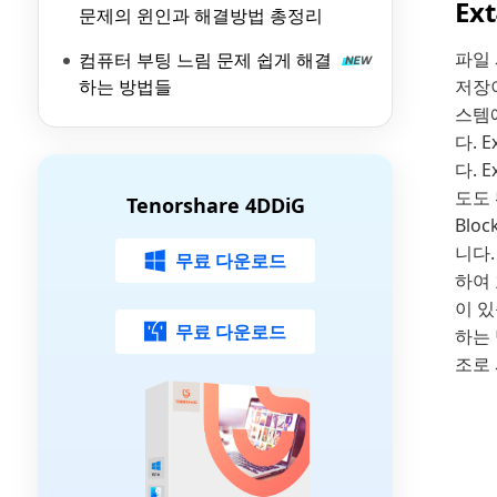
Ex
문제의 윈인과 해결방법 총정리
파일 
컴퓨터 부팅 느림 문제 쉽게 해결
하는 방법들
저장이
스템
다. 
다. 
도도 
Tenorshare 4DDiG
Blo
니다.
무료 다운로드
하여 
이 있
무료 다운로드
하는 
조로