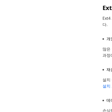
Ex
Ext
다.
개
많은
과정
재
설치 
설치
데
손상된