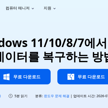
컴퓨터 매니저
지원
능
소셜 미디어
복구 도구
온라
iOS26
one 데이터 복구
Android 데이터 복구
iPhone/iPad 데이터 복구
손실된 Android 데이터 복구
AI
가이드
동영상
사진 복
문서 복
e File Deleter
Dll Fixer
ndows 11/10/8/7에서
tsApp 데이터 복구
LINE 데이터 복구
이드 센터
복구
구
구
검색 및 삭제
Windows DLL 오류 수정
sApp 메시지 복구
백업 없이 LINE 채팅 복구
브랜드 리뉴얼
법 가이드
are Cleamio
Email Repair
영상 화
사진 화
데이터를 복구하는 방
오디오
& 해결 방법
화 및 정밀 클린
손상된 PST/OST 파일 복구
질 높이
질 높이
AI
AI
복구
기
기
무료 다운로드
무료 다운로드
하
5분 읽기
분류:
윈도우 문제 해결
| 업데이트 시간: 2026-07-