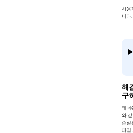
사용
니다.
해결
구
테너
와 같
손실
파일 