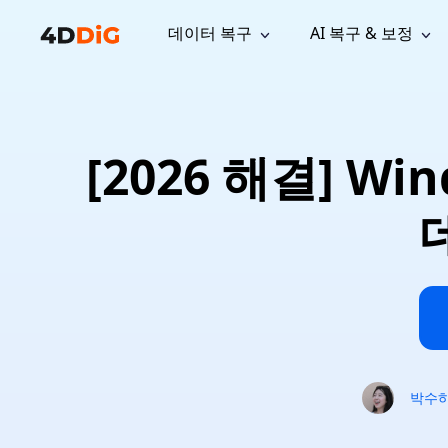
데이터 복구
AI 복구 & 보정
윈도우 관리 도구
지원
컴퓨터 정리 도구
자료
기
iPh
Windows 데이터 복구
손실된 
윈도우에서 삭제된 파일 복구
지원 센터
사용자 
Partition Manager
Duplicat
[2026 해결] Wi
Wha
가이드, 라이선스, 문의
사용자 가
Windows용 간편 디스크 관리
중복 파일 
프로
무료
What
구독 업데이트
사용 방
Disk Copy
Tenorsh
Update
최신 업데이트
모든 팁 
디스크 또는 파티션 복제
Mac 최적
Mac 데이터 복구
macOS에서 삭제된 파일 복구
문의하기
NEW
4DDiG File Repair
Windows Backup
AI 기반 파일 복구 및 보정 >>
컴퓨터 데이터 안전 백업
프로
무료
시스템 복구
Windows Boot Genius
Windows 문제를 몇 분 내 해결
박수
Mac Boot Genius
Mac 문제 무료 복구