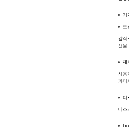
기
오
갑작스
션을
재
사용자
파티
디
디스크
Li