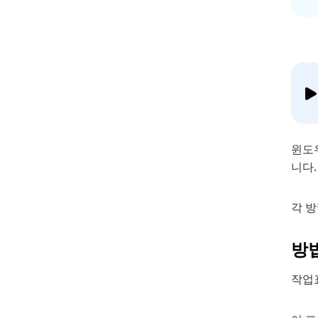
윈도
니다.
각 
방법
작업표