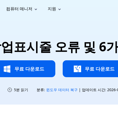
컴퓨터 매니저
지원
능
소셜 미디어
복구 도구
온라
iOS26
one 데이터 복구
Android 데이터 복구
iPhone/iPad 데이터 복구
손실된 Android 데이터 복구
AI
가이드
동영상
사진 복
문서 복
e File Deleter
Dll Fixer
작업표시줄 오류 및 6
tsApp 데이터 복구
LINE 데이터 복구
이드 센터
복구
구
구
검색 및 삭제
Windows DLL 오류 수정
sApp 메시지 복구
백업 없이 LINE 채팅 복구
브랜드 리뉴얼
법 가이드
are Cleamio
Email Repair
영상 화
사진 화
오디오
& 해결 방법
화 및 정밀 클린
손상된 PST/OST 파일 복구
질 높이
질 높이
AI
AI
복구
기
기
무료 다운로드
무료 다운로드
5분 읽기
분류:
윈도우 데이터 복구
| 업데이트 시간: 2026-07