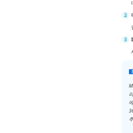
M
라
에
3
추