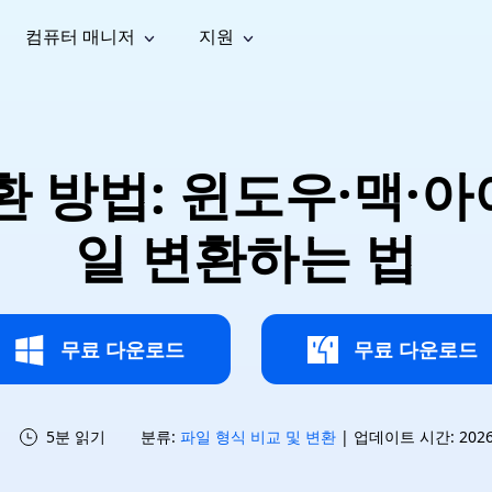
컴퓨터 매니저
지원
능
소셜 미디어
복구 도구
온라
iOS26
one 데이터 복구
Android 데이터 복구
iPhone/iPad 데이터 복구
손실된 Android 데이터 복구
AI
가이드
동영상
사진 복
문서 복
e File Deleter
Dll Fixer
 변환 방법: 윈도우·맥·
tsApp 데이터 복구
LINE 데이터 복구
이드 센터
복구
구
구
검색 및 삭제
Windows DLL 오류 수정
sApp 메시지 복구
백업 없이 LINE 채팅 복구
브랜드 리뉴얼
법 가이드
are Cleamio
Email Repair
영상 화
사진 화
일 변환하는 법
오디오
& 해결 방법
화 및 정밀 클린
손상된 PST/OST 파일 복구
질 높이
질 높이
AI
AI
복구
기
기
무료 다운로드
무료 다운로드
5분 읽기
분류:
파일 형식 비교 및 변환
| 업데이트 시간: 2026-0