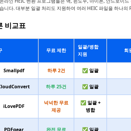
온라인 HEIC 변환 프로그램들은 맥, 윈도우, 아이폰, 안드로이드 
습니다. 대부분 일괄 처리도 지원하여 여러 HEIC 파일을 하나의
른 비교표
일괄/병합
구
무료 제한
회
지원
Smallpdf
하루 2건
✅ 일괄
CloudConvert
하루 25건
✅ 일괄
넉넉한 무료
✅ 일괄 +
iLovePDF
제공
병합
PDFgear
완전 무료
✅ 일괄