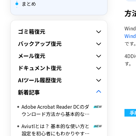
まとめ
方
Wi
ゴミ箱復元
Win
バックアップ復元
です
メール復元
4D
す。
ドキュメント復元
AIツール履歴復元
新着記事
Adobe Acrobat Reader DCのダ
ウンロード方法から基本的な使
い方を解説！
Aviutlとは？ 基本的な使い方と
設定を初心者にもわかりやすく