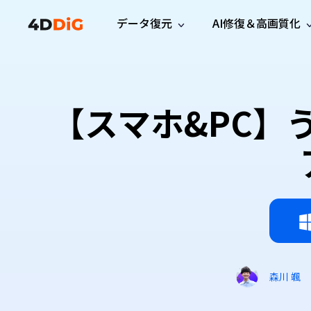
データ復元
AI修復＆高画質化
Windows管理
サポート
PCクリーンアッ
リソース
機能
iPh
Windows データ復元
iPho
Windowsで削除したファイルを復元
サポートセンター
ユーザ
Partition Manager
Duplicat
【スマホ&PC】
Wha
ガイド・お問い合わせ
ユーザー
Windows向けディスク管理ツール
重複ファ
プロ版
無料版
Wha
サブスク更新情報
使い方
Disk Copy
Tenorsh
最新版
最新のお知らせ
ヒントと
ディスクをクローン
Macを徹
Mac データ復元
macOSで削除したファイルを復元
お問い合わせ
新製品
4DDiG File Repair
Windows Backup
AIによるファイル修復と高画質化>>
データ保護向けPCバックアップ
プロ版
無料版
システム修復
Windows Boot Genius
Windowsの問題を数分で修復
森川 颯
Mac Boot Genius
Macの問題を無料で修復