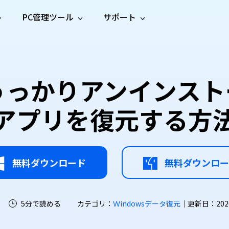
PC管理ツール
サポート
プ
ソーシャルメディア
修復ツール
無料オンラ
iOS26
one データ復元
Android データ復元
ne／iPadのデータを復元
Androidのデータを復元
AI
オンラ
ーガイド
ドキュ
e File Deleter
Dll Fixer
うっかりアンインス
動画修
写真修
オンラ
tsApp データ復元
LINE データ復元
ガイドセンター
メント
イルを検出・削除
WindowsのDLLエラーを修復
復
復
オンラ
tsAppのデータを復元
LINEのデータを復元
修復
新製
ガイド
are Cleamio
Email Repair
アプリを復元する方
品
オンラ
対処法
底クリーンアップ＆最適化
破損したPST/OSTファイルを修復
音声修
動画高
写真高
AI
AI
復
画質化
画質化
無料ダウンロード
無料ダウンロー
5分で読める
カテゴリ：
Ｗindowsデータ復元
｜更新日：2026-0