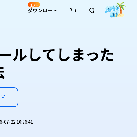
無料
ダウンロード
新着
イン修復
リソース
リソース
AI画像スタイル変換
· Win11制限を回避
· SDカード復元
· HDDデータ復元
· 重複検索（Win）
イン動画修復
· AI 3Dアクションフィギュアプロンプト
トールしてしまった
· ハードディスクをクローン
· USBデータ復元
· ゴミ箱復元
· 重複検索（Mac）
イン写真修復
· シネマ風AI画像プロンプト
· Cドライブを拡張
· ファイル復元
· エクセル復元
· ディスク容量を解放
インファイル修復
· アニメ実写化プロンプト
· MBRをGPTに変換
· 写真復元
· 動画復元
· Macストレージを整理
法
イン音声修復
· AIアニメポートレートプロンプト
· AIレゴ風写真プロンプト
ド
7-22 10:26:41