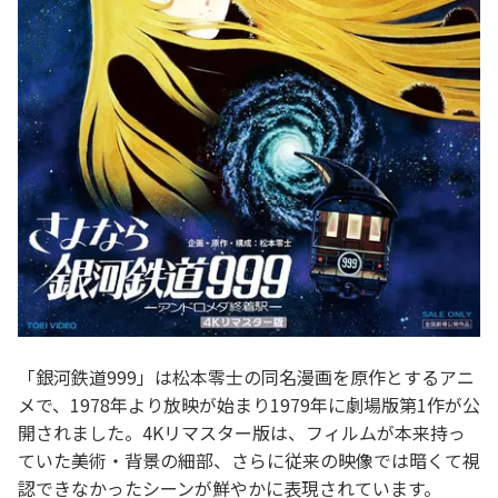
「銀河鉄道999」は松本零士の同名漫画を原作とするアニ
メで、1978年より放映が始まり1979年に劇場版第1作が公
開されました。4Kリマスター版は、フィルムが本来持っ
ていた美術・背景の細部、さらに従来の映像では暗くて視
認できなかったシーンが鮮やかに表現されています。