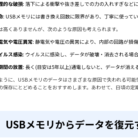
理的な破損
: 落下による衝撃や抜き差しでの力の入れすぎなど
命
: USBメモリには書き換え回数に限界があり、丁寧に使って
は高くありませんが、次のような原因も考えられます。
電気や電圧異常
: 静電気や電圧の異常により、内部の回路が損
イルス感染
: ウイルスに感染し、データが破壊・消去される場
期間の放置
: 長く(目安は5年以上)通電しないと、データが消
ように、USBメモリのデータはさまざまな原因で失われる可能
の保存にとどめることをおすすめします。あわせて、日頃の定
USBメモリからデータを復元