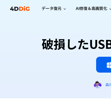
データ復元
AI修復＆高画質化
Windows管理
サポート
PCクリーンアッ
リソース
機能
iPh
Windows データ復元
iPho
Windowsで削除したファイルを復元
サポートセンター
ユーザ
Partition Manager
Duplicat
破損したUS
Wha
ガイド・お問い合わせ
ユーザー
Windows向けディスク管理ツール
重複ファ
プロ版
無料版
Wha
サブスク更新情報
使い方
Disk Copy
Tenorsh
最新版
最新のお知らせ
ヒントと
ディスクをクローン
Macを徹
Mac データ復元
macOSで削除したファイルを復元
お問い合わせ
新製品
4DDiG File Repair
Windows Backup
AIによるファイル修復と高画質化>>
データ保護向けPCバックアップ
プロ版
無料版
システム修復
森
Windows Boot Genius
Windowsの問題を数分で修復
Mac Boot Genius
Macの問題を無料で修復