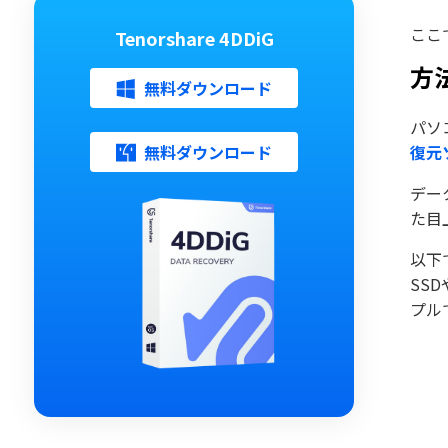
ここ
Tenorshare 4DDiG
方
無料ダウンロード
パソ
無料ダウンロード
復元
デー
た目
以下
SS
プル