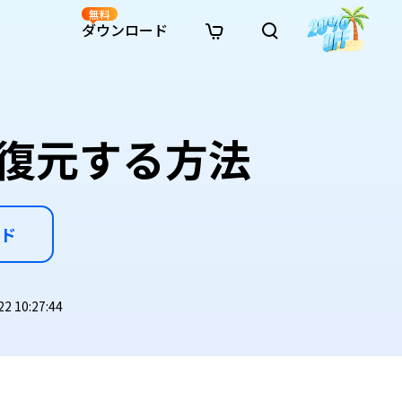
無料
ダウンロード
新着
イン修復
リソース
リソース
AI画像スタイル変換
· Win11制限を回避
· SDカード復元
· HDDデータ復元
· 重複検索（Win）
イン動画修復
· AI 3Dアクションフィギュアプロンプト
を復元する方法
· ハードディスクをクローン
· USBデータ復元
· ゴミ箱復元
· 重複検索（Mac）
イン写真修復
· シネマ風AI画像プロンプト
· Cドライブを拡張
· ファイル復元
· エクセル復元
· ディスク容量を解放
インファイル修復
· アニメ実写化プロンプト
· MBRをGPTに変換
· 写真復元
· 動画復元
· Macストレージを整理
イン音声修復
· AIアニメポートレートプロンプト
· AIレゴ風写真プロンプト
ド
 10:27:44