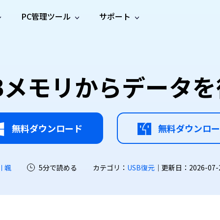
PC管理ツール
サポート
プ
ソーシャルメディア
修復ツール
無料オンラ
iOS26
one データ復元
Android データ復元
ne／iPadのデータを復元
Androidのデータを復元
AI
オンラ
ーガイド
ドキュ
e File Deleter
Dll Fixer
Bメモリからデータ
動画修
写真修
オンラ
tsApp データ復元
LINE データ復元
ガイドセンター
メント
イルを検出・削除
WindowsのDLLエラーを修復
復
復
オンラ
tsAppのデータを復元
LINEのデータを復元
修復
新製
ガイド
are Cleamio
Email Repair
品
オンラ
対処法
底クリーンアップ＆最適化
破損したPST/OSTファイルを修復
音声修
動画高
写真高
AI
AI
復
画質化
画質化
無料ダウンロード
無料ダウンロー
川 颯
5分で読める
カテゴリ：
USB復元
｜更新日：2026-07-22