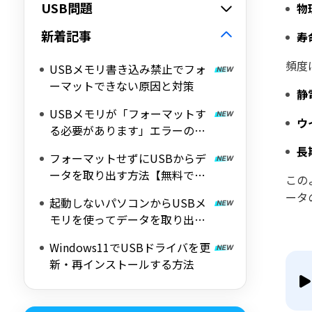
USB問題
物
新着記事
寿
頻度
USBメモリ書き込み禁止でフォ
ーマットできない原因と対策
静
USBメモリが「フォーマットす
ウ
る必要があります」エラーの原
因とデータ復旧方法
長
フォーマットせずにUSBからデ
ータを取り出す方法【無料で復
この
旧】
ータ
起動しないパソコンからUSBメ
モリを使ってデータを取り出す
方法
Windows11でUSBドライバを更
新・再インストールする方法