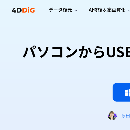
データ復元
AI修復＆高画質化
Windows管理
サポート
PCクリーンアッ
リソース
機能
iPh
Windows データ復元
iPho
Windowsで削除したファイルを復元
サポートセンター
ユーザ
Partition Manager
Duplicat
パソコンからUSB
Wha
ガイド・お問い合わせ
ユーザー
Windows向けディスク管理ツール
重複ファ
プロ版
無料版
Wha
サブスク更新情報
使い方
Disk Copy
Tenorsh
最新版
最新のお知らせ
ヒントと
ディスクをクローン
Macを徹
Mac データ復元
macOSで削除したファイルを復元
お問い合わせ
新製品
4DDiG File Repair
Windows Backup
AIによるファイル修復と高画質化>>
データ保護向けPCバックアップ
プロ版
無料版
システム修復
Windows Boot Genius
Windowsの問題を数分で修復
原田
Mac Boot Genius
Macの問題を無料で修復