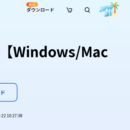
無料
ダウンロード
新着
イン修復
リソース
リソース
AI画像スタイル変換
· Win11制限を回避
· SDカード復元
· HDDデータ復元
· 重複検索（Win）
イン動画修復
· AI 3Dアクションフィギュアプロンプト
indows/Mac
· ハードディスクをクローン
· USBデータ復元
· ゴミ箱復元
· 重複検索（Mac）
イン写真修復
· シネマ風AI画像プロンプト
· Cドライブを拡張
· ファイル復元
· エクセル復元
· ディスク容量を解放
インファイル修復
· アニメ実写化プロンプト
· MBRをGPTに変換
· 写真復元
· 動画復元
· Macストレージを整理
イン音声修復
· AIアニメポートレートプロンプト
· AIレゴ風写真プロンプト
ド
2 10:27:38