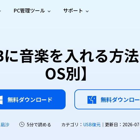
PC管理ツール
サポート
プ
ソーシャルメディア
修復ツール
無料オンラ
iOS26
one データ復元
Android データ復元
ne／iPadのデータを復元
Androidのデータを復元
AI
オンラ
ーガイド
ドキュ
e File Deleter
Dll Fixer
に音楽を入れる方法【W
動画修
写真修
オンラ
tsApp データ復元
LINE データ復元
ガイドセンター
メント
イルを検出・削除
WindowsのDLLエラーを修復
復
復
オンラ
tsAppのデータを復元
LINEのデータを復元
修復
新製
ガイド
are Cleamio
Email Repair
OS別】
品
オンラ
対処法
底クリーンアップ＆最適化
破損したPST/OSTファイルを修復
音声修
動画高
写真高
AI
AI
復
画質化
画質化
無料ダウンロード
無料ダウンロー
 凪沙
5分で読める
カテゴリ：
USB復元
｜更新日：2026-07-2