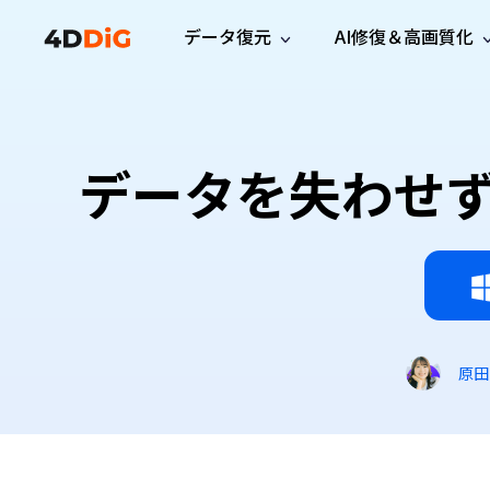
データ復元
AI修復＆高画質化
Windows管理
サポート
PCクリーンアッ
リソース
機能
iPh
Windows データ復元
iPho
Windowsで削除したファイルを復元
サポートセンター
ユーザ
Partition Manager
Duplicat
データを失わせず
Wha
ガイド・お問い合わせ
ユーザー
Windows向けディスク管理ツール
重複ファ
プロ版
無料版
Wha
サブスク更新情報
使い方
Disk Copy
Tenorsh
最新版
最新のお知らせ
ヒントと
ディスクをクローン
Macを徹
Mac データ復元
macOSで削除したファイルを復元
お問い合わせ
新製品
4DDiG File Repair
Windows Backup
AIによるファイル修復と高画質化>>
データ保護向けPCバックアップ
プロ版
無料版
システム修復
原田
Windows Boot Genius
Windowsの問題を数分で修復
Mac Boot Genius
Macの問題を無料で修復