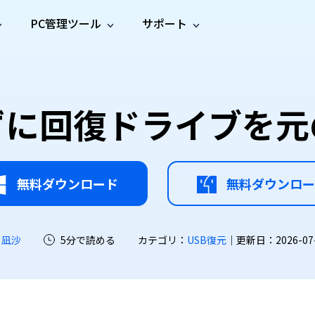
PC管理ツール
サポート
プ
ソーシャルメディア
修復ツール
無料オンラ
iOS26
one データ復元
Android データ復元
ne／iPadのデータを復元
Androidのデータを復元
AI
オンラ
ーガイド
ドキュ
e File Deleter
Dll Fixer
に回復ドライブを元
動画修
写真修
オンラ
tsApp データ復元
LINE データ復元
ガイドセンター
メント
イルを検出・削除
WindowsのDLLエラーを修復
復
復
オンラ
tsAppのデータを復元
LINEのデータを復元
修復
新製
ガイド
are Cleamio
Email Repair
品
オンラ
対処法
底クリーンアップ＆最適化
破損したPST/OSTファイルを修復
音声修
動画高
写真高
AI
AI
復
画質化
画質化
無料ダウンロード
無料ダウンロー
 凪沙
5分で読める
カテゴリ：
USB復元
｜更新日：2026-07-2