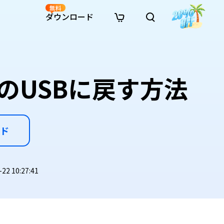
無料
ダウンロード
新着
イン修復
リソース
リソース
AI画像スタイル変換
· Win11制限を回避
· SDカード復元
· HDDデータ復元
· 重複検索（Win）
イン動画修復
· AI 3Dアクションフィギュアプロンプト
のUSBに戻す方法
· ハードディスクをクローン
· USBデータ復元
· ゴミ箱復元
· 重複検索（Mac）
イン写真修復
· シネマ風AI画像プロンプト
· Cドライブを拡張
· ファイル復元
· エクセル復元
· ディスク容量を解放
インファイル修復
· アニメ実写化プロンプト
· MBRをGPTに変換
· 写真復元
· 動画復元
· Macストレージを整理
イン音声修復
· AIアニメポートレートプロンプト
· AIレゴ風写真プロンプト
ド
2 10:27:41