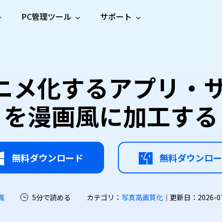
PC管理ツール
サポート
プ
ソーシャルメディア
修復ツール
無料オンラ
iOS26
one データ復元
Android データ復元
ne／iPadのデータを復元
Androidのデータを復元
AI
オンラ
ーガイド
ドキュ
e File Deleter
Dll Fixer
アニメ化するアプリ・
動画修
写真修
オンラ
tsApp データ復元
LINE データ復元
ガイドセンター
メント
イルを検出・削除
WindowsのDLLエラーを修復
復
復
オンラ
tsAppのデータを復元
LINEのデータを復元
修復
新製
ガイド
are Cleamio
Email Repair
を漫画風に加工する
品
オンラ
対処法
底クリーンアップ＆最適化
破損したPST/OSTファイルを修復
音声修
動画高
写真高
AI
AI
復
画質化
画質化
無料ダウンロード
無料ダウンロー
颯
5分で読める
カテゴリ：
写真高画質化
｜更新日：2026-07-2