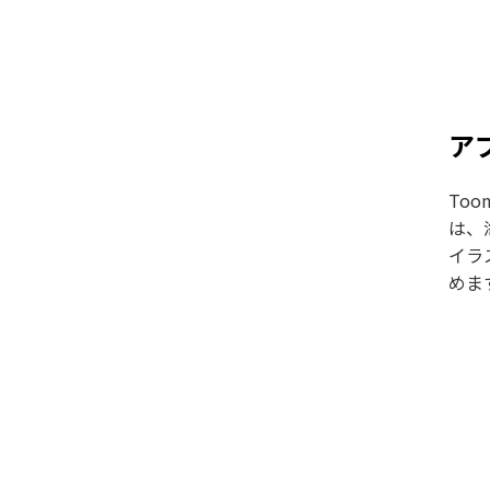
アプ
To
は、
イラ
めま