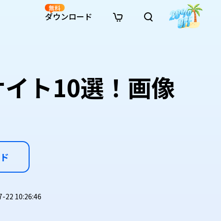
無料
ダウンロード
新着
イン修復
リソース
リソース
AI画像スタイル変換
· Win11制限を回避
· SDカード復元
· HDDデータ復元
· 重複検索（Win）
イン動画修復
· AI 3Dアクションフィギュアプロンプト
サイト10選！画像
· ハードディスクをクローン
· USBデータ復元
· ゴミ箱復元
· 重複検索（Mac）
イン写真修復
· シネマ風AI画像プロンプト
· Cドライブを拡張
· ファイル復元
· エクセル復元
· ディスク容量を解放
インファイル修復
· アニメ実写化プロンプト
· MBRをGPTに変換
· 写真復元
· 動画復元
· Macストレージを整理
イン音声修復
· AIアニメポートレートプロンプト
· AIレゴ風写真プロンプト
ド
2 10:26:46