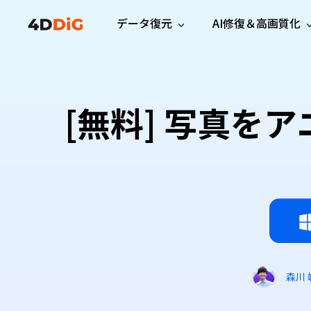
データ復元
AI修復＆高画質化
Windows管理
サポート
PCクリーンアッ
リソース
機能
iPh
Windows データ復元
iPho
Windowsで削除したファイルを復元
サポートセンター
ユーザ
Partition Manager
Duplicat
[無料] 写真を
Wha
ガイド・お問い合わせ
ユーザー
Windows向けディスク管理ツール
重複ファ
プロ版
無料版
Wha
サブスク更新情報
使い方
Disk Copy
Tenorsh
最新版
最新のお知らせ
ヒントと
ディスクをクローン
Macを徹
Mac データ復元
macOSで削除したファイルを復元
お問い合わせ
新製品
4DDiG File Repair
Windows Backup
AIによるファイル修復と高画質化>>
データ保護向けPCバックアップ
プロ版
無料版
システム修復
Windows Boot Genius
Windowsの問題を数分で修復
森川 
Mac Boot Genius
Macの問題を無料で修復