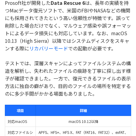
Prosoft社が開発した
Data Rescue 6
は、長年の実績を持
つMacデータ復元ソフトで、米国のFBIやNASAなどの機関
にも採用されてきたという高い信頼性が特徴です。誤って
削除した場合だけでなく、マルウェア感染や誤フォーマッ
トによるデータ損失にも対応しています。なお、macOS
10.13（High Sierra）以降ではシステムディスクをスキャ
ンする際に
リカバリーモード
での起動が必要です。
テストでは、深層スキャンによってファイルシステムの構
造を解析し、失われたファイルの痕跡を丁寧に探し出す様
子が確認できました。一方で、復元できるファイルの表示
方法に独自の癖があり、目的のファイルの場所を特定する
のに多少手間がかかる場面もありました。
項目
詳細
対応macOS
macOS 10.12以降
対応ファイルシ
APFS、HFS+、HFS X、FAT（FAT16、FAT32）、exFAT、