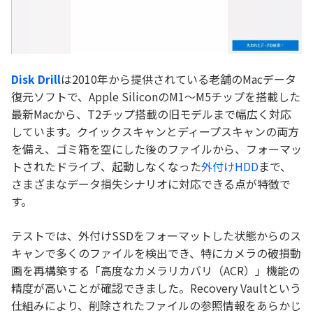
Disk Drill
は2010年から提供されている老舗のMacデータ
復元ソフトで、Apple SiliconのM1～M5チップを搭載した
最新Macから、T2チップ搭載の旧モデルまで幅広く対応
しています。クイックスキャンとディープスキャンの両方
を備え、ゴミ箱を空にした後のファイルから、フォーマッ
トされたドライブ、起動しなくなった
外付けHDD
まで、
さまざまなデータ損失シナリオに対応できる点が特徴で
す。
テストでは、外付けSSDをフォーマットした状態からのス
キャンで多くのファイルを検出でき、特にカメラの破損動
画を再構築する「高度なカメラリカバリ（ACR）」機能の
精度が高いことが確認できました。Recovery Vaultという
仕組みにより、削除されたファイルの参照情報をあらかじ