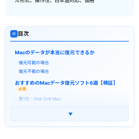
ル形式、操作性、日本語対応、価格
目次
≡
Macのデータが本当に復元できるか
復元可能の場合
復元不能の場合
おすすめのMacデータ復元ソフト6選【検証】
必見
第1位：Disk Drill Mac
第2位：Ontrack EasyRecovery
▼
第3位：Tenorshare 4DDiG Mac
第4位：Stellar Data Recovery
第5位：Data Rescue 6