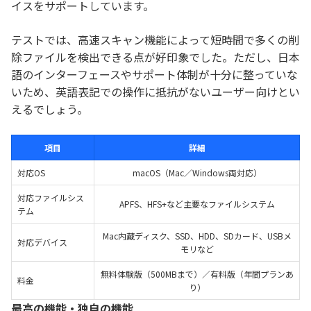
イスをサポートしています。
テストでは、高速スキャン機能によって短時間で多くの削
除ファイルを検出できる点が好印象でした。ただし、日本
語のインターフェースやサポート体制が十分に整っていな
いため、英語表記での操作に抵抗がないユーザー向けとい
えるでしょう。
項目
詳細
対応OS
macOS（Mac／Windows両対応）
対応ファイルシス
APFS、HFS+など主要なファイルシステム
テム
Mac内蔵ディスク、SSD、HDD、SDカード、USBメ
対応デバイス
モリなど
無料体験版（500MBまで）／有料版（年間プランあ
料金
り）
最高の機能・独自の機能