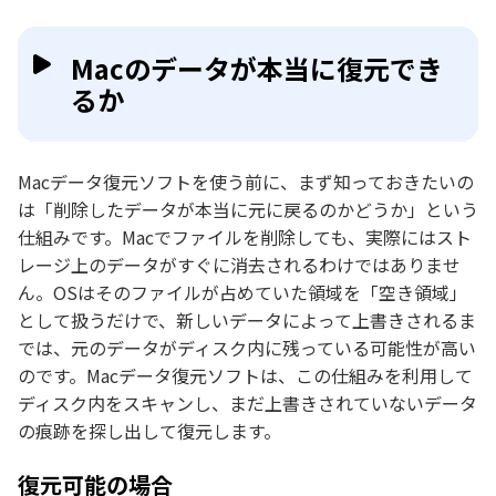
第6位：iBeesoft Data Recovery
Macデータ復旧ソフトの比較表一覧
Macのデータが本当に復元でき
るか
Mac用の最適なデータ復元ソフトを選ぶ方法
Macデータ復元ソフトの復元手順【実演】
Macデータ復元ソフトを使う前に、まず知っておきたいの
よくある質問
は「削除したデータが本当に元に戻るのかどうか」という
仕組みです。Macでファイルを削除しても、実際にはスト
まとめ
レージ上のデータがすぐに消去されるわけではありませ
ん。OSはそのファイルが占めていた領域を「空き領域」
として扱うだけで、新しいデータによって上書きされるま
では、元のデータがディスク内に残っている可能性が高い
のです。Macデータ復元ソフトは、この仕組みを利用して
ディスク内をスキャンし、まだ上書きされていないデータ
の痕跡を探し出して復元します。
復元可能の場合