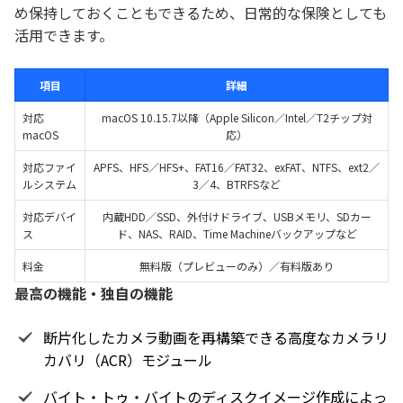
め保持しておくこともできるため、日常的な保険としても
活用できます。
項目
詳細
対応
macOS 10.15.7以降（Apple Silicon／Intel／T2チップ対
macOS
応）
対応ファイ
APFS、HFS／HFS+、FAT16／FAT32、exFAT、NTFS、ext2／
ルシステム
3／4、BTRFSなど
対応デバイ
内蔵HDD／SSD、外付けドライブ、USBメモリ、SDカー
ス
ド、NAS、RAID、Time Machineバックアップなど
料金
無料版（プレビューのみ）／有料版あり
最高の機能・独自の機能
断片化したカメラ動画を再構築できる高度なカメラリ
カバリ（ACR）モジュール
バイト・トゥ・バイトのディスクイメージ作成によっ