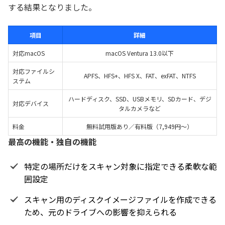
する結果となりました。
項目
詳細
対応macOS
macOS Ventura 13.0以下
対応ファイルシ
APFS、HFS+、HFS X、FAT、exFAT、NTFS
ステム
ハードディスク、SSD、USBメモリ、SDカード、デジ
対応デバイス
タルカメラなど
料金
無料試用版あり／有料版（7,949円～）
最高の機能・独自の機能
特定の場所だけをスキャン対象に指定できる柔軟な範
囲設定
スキャン用のディスクイメージファイルを作成できる
ため、元のドライブへの影響を抑えられる