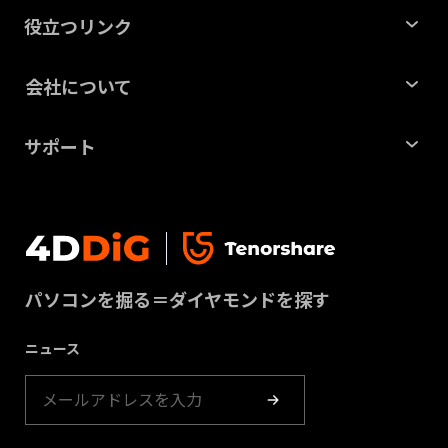
Windows データ復元
役立つリンク
Mac データ復元
記事一覧
会社について
ファイル修復
HDDデータ復元
会社概要
パーティション管理ツール
サポート
SDカード復元
ビジネス
重複ファイル削除ツール
サポートセンター
USBデータ復元
プライバシー
DLLエラー修復ツール
お問い合わせ
動画修復
利用規約
Windowsバックアップツール
ダウンロードセンター
パーティション管理
パソコンを掘る＝ダイヤモンドを探す
クッキーポリシー（更新）
ストア
ゴミ箱復元
ニュース
製品ガイド