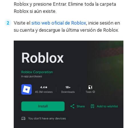
Roblox y presione Entrar. Elimine toda la carpeta
Roblox si aún existe.
Visite el
sitio web oficial de Roblox
, inicie sesión en
su cuenta y descargue la última versión de Roblox.