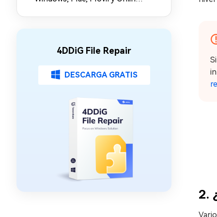
en 2026
4DDiG File Repair
S
i
DESCARGA GRATIS
r
2. 
Vario