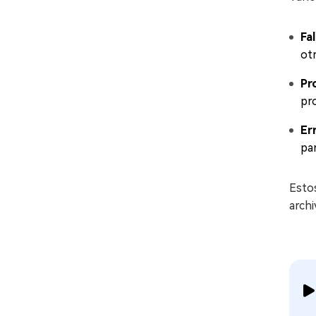
Fa
otr
Pr
pr
Er
pa
Esto
archi