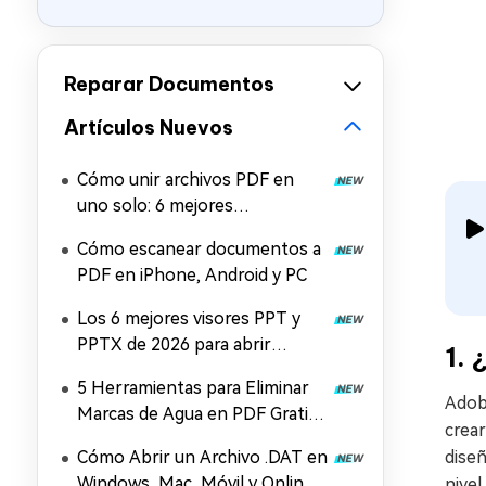
Reparar Documentos
Artículos Nuevos
Cómo unir archivos PDF en
uno solo: 6 mejores
herramientas para combinar
Cómo escanear documentos a
PDF gratis
PDF en iPhone, Android y PC
Los 6 mejores visores PPT y
PPTX de 2026 para abrir
1. 
archivos PowerPoint
5 Herramientas para Eliminar
Adobe
Marcas de Agua en PDF Gratis
crear
y Online (2026)
Cómo Abrir un Archivo .DAT en
diseñ
Windows, Mac, Móvil y Online
nivel