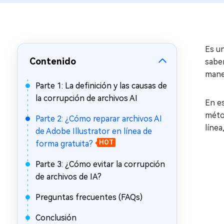
en minutos
Mac Boot Genius
Reparar problemas de Mac
gratis
Es un
Contenido
saber
maner
Parte 1: La definición y las causas de
la corrupción de archivos AI
En e
métod
Parte 2: ¿Cómo reparar archivos AI
línea
de Adobe Illustrator en línea de
forma gratuita?
HOT
Parte 3: ¿Cómo evitar la corrupción
de archivos de IA?
Preguntas frecuentes (FAQs)
Conclusión