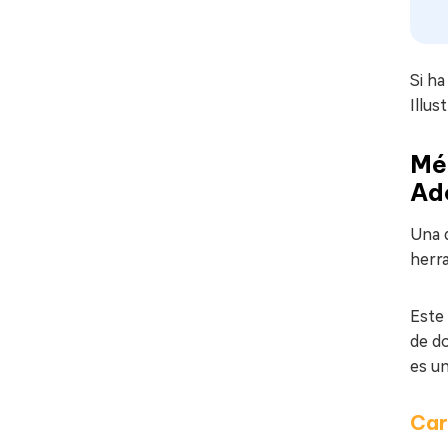
Si ha
Illus
Mét
Ado
Una d
herr
Este 
de do
es un
Car