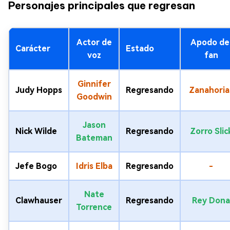
Personajes principales que regresan
Actor de
Apodo de
Carácter
Estado
voz
fan
Ginnifer
Judy Hopps
Regresando
Zanahoria
Goodwin
Jason
Nick Wilde
Regresando
Zorro Slic
Bateman
Jefe Bogo
Idris Elba
Regresando
-
Nate
Clawhauser
Regresando
Rey Dona
Torrence