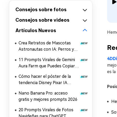
Consejos sobre fotos
Consejos sobre videos
Artículos Nuevos
Hemo
Crea Retratos de Mascotas
Rec
Astronautas con IA: Perros y
Gatos en Segundos
4DDi
11 Prompts Virales de Gemini
mejo
Aura Farm que Puedes Copiar y
es la
Pegar al Instante
Cómo hacer el póster de la
tendencia Disney Pixar IA
Posi
perro
Nano Banana Pro: acceso
gratis y mejores prompts 2026
He
20 Prompts Virales de Fotos
Sof
Navideñas para ChatGPT,