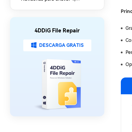
Gemini, MidJourney y Más
Princ
Gr
4DDiG File Repair
Co
DESCARGA GRATIS
Pe
Op