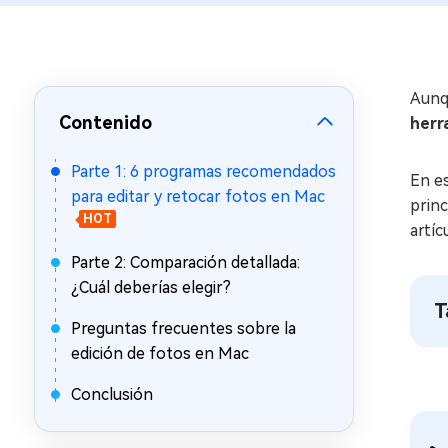
en minutos
Mac Boot Genius
Reparar problemas de Mac
gratis
Aunqu
Contenido
herr
Parte 1: 6 programas recomendados
En es
para editar y retocar fotos en Mac
princ
HOT
artíc
Parte 2: Comparación detallada:
¿Cuál deberías elegir?
T
Preguntas frecuentes sobre la
edición de fotos en Mac
Conclusión