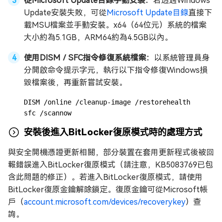
從Microsoft Update目錄手動安裝：
若透過Windows
Update安裝失敗，可從
Microsoft Update目錄
直接下
載MSU檔案並手動安裝。x64（64位元）系統的檔案
大小約為5.1GB，ARM64約為4.5GB以內。
使用DISM／SFC指令修復系統檔案：
以系統管理員身
分開啟命令提示字元，執行以下指令修復Windows損
毀檔案後，再重新嘗試安裝。
DISM /online /cleanup-image /restorehealth

sfc /scannow
安裝後進入BitLocker復原模式時的處理方式
與安全開機憑證更新相關，部分裝置在套用更新程式後被回
報錯誤進入BitLocker復原模式（請注意，KB5083769已包
含此問題的修正）。若進入BitLocker復原模式，請使用
BitLocker復原金鑰解除鎖定。復原金鑰可從Microsoft帳
戶（
account.microsoft.com/devices/recoverykey
）查
詢。