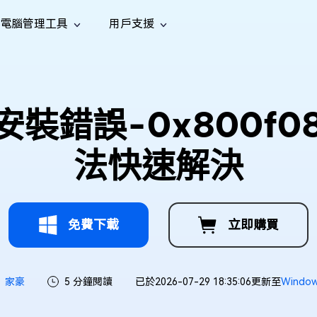
電腦管理工具
用戶支援
功能
社群媒體
修復工具
iOS 26
one 資料救援
Android 資料救援
的 iPhone/iPad 資料
救回 Android 資料
AI
南
影片修
照片修
檔案修
e File Deleter
Dll Fixer
/10安裝錯誤-0x800f
tsApp 資料恢復
LINE 資料恢復
中心
除重複檔案
修復 Windows 中的所有 DLL 錯誤
復
復
復
hatsApp 資料
無需備份復原 LINE 聊天記錄
全新
訊
are Cleamio
Email Repair
音訊修
影片增
照片增
法快速解決
AI
AI
與解決方案
優化您的 Mac
修復損毀的 PST/OST 檔案
復
強
強
免費下載
立即購買
家豪
5 分鐘閱讀
已於2026-07-29 18:35:06更新至
Windo