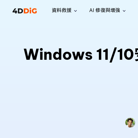
資料救援
AI 修復與增強
Windows 管理工具
支援
電腦清理工具
解決方案
iPh
Windows 資料救援
救援遺失
從 Windows 系統中恢復已刪除的檔
支援中心
用戶指
Partition Manager
Duplicat
Windows 11
案
Wha
指南·常見問答·聯絡我們
用戶指南
Windows 磁碟管理工具
查找並移
恢復 W
專業版
免費版
訂閱更新
相關資
Disk Copy
Tenorsh
最新更新
所有技巧
複製磁碟或分割區
徹底清理並
升級
Mac 資料救援
聯絡我們
全新
4DDiG File Repair
Windows Backup
從 macOS 系統中恢復已刪除的檔案
AI 驅動的檔案修復與增強 >>
備份電腦資料，守護檔案安全
專業版
免費版
系統修復
Windows Boot Genius
幾分鐘內修復 Windows 問題
Mac Boot Genius
免費修復 Mac 問題