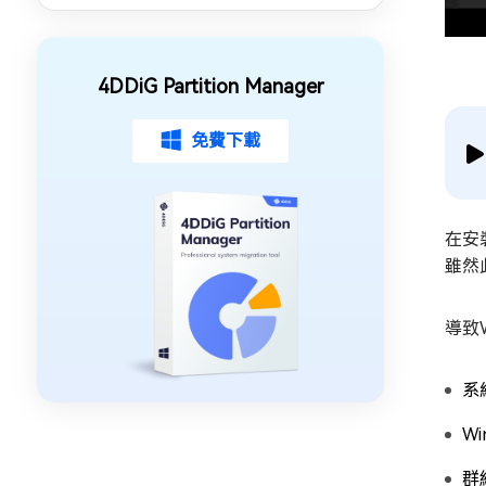
4DDiG Partition Manager
免費下載
在安裝
雖然此
導致W
系
W
群