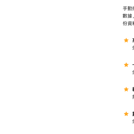
手動
數據
份資