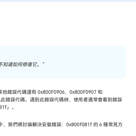
但我不知道如何修復它。”
誤代碼還有 0x800F0906、0x800F0907 和
時，會出現此錯誤代碼。遇到此錯誤代碼時，使用者通常會看到錯誤
81f」。
將討論解決安裝錯誤：0x800f081f 的 6 種常見方