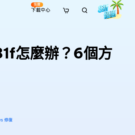
免費
下載中心
全新
解決方案
免費線上修復
解決方案
AI 圖像風格轉換
· 繞過 Win 11 升級限制
· SD 記憶卡救援
· 硬碟資料救援
· 查找重複檔案（Win）
線上影片修復
· AI 3D 可動公仔提示詞
081f怎麼辦？6個方
· 硬碟對拷
· USB 隨身碟救援
· 資源回收桶救援
· 優化 Mac 速度
線上照片修復
· 電影感 AI 影像提示詞
· 擴充 C 槽
· 資料救援
· Office 檔案救援
· 釋放磁碟空間
線上檔案修復
· 動漫轉真實風格提示詞
· 將 MBR 轉換為 GPT
· 照片恢復
· 影片恢復
· 清理 Mac 儲存空間
線上音訊修復
· AI 動漫風格人像提示詞
· AI 樂高積木風格提示詞
ws 修復