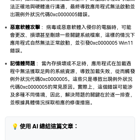
法正確地與硬體進行溝通，最終導致應用程式無法啟動並
出現例外狀況代碼0xc0000005錯誤。
惡意軟體攻擊
：病毒或惡意軟體入侵你的電腦時，可能
會更改、損壞甚至刪除一些關鍵系統檔案，這樣的情況下
應用程式自然無法正常啟動，並引發0xc0000005 Win11
錯誤。
記憶體問題
：當內存損壞或不足時，應用程式在加載過
程中無法獲取足夠的系統資源，導致加載失敗，從而觸發
例外狀況代碼0xc0000005。這些只是導致出現例外狀況
代碼0xc0000005的常見原因。實際上，這個錯誤可能涉
及多種不同情境，因此，解決問題的關鍵在於逐一排查，
並根據具體情況採取相應的修復措施。
💡 使用 AI 總結這篇文章：