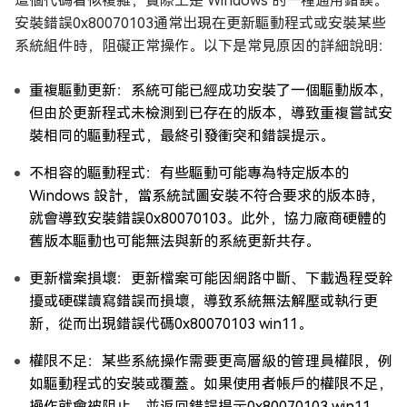
這個代碼看似複雜，實際上是 Windows 的一種通用錯誤。
安裝錯誤0x80070103通常出現在更新驅動程式或安裝某些
系統組件時，阻礙正常操作。以下是常見原因的詳細說明：
重複驅動更新：系統可能已經成功安裝了一個驅動版本，
但由於更新程式未檢測到已存在的版本，導致重複嘗試安
裝相同的驅動程式，最終引發衝突和錯誤提示。
不相容的驅動程式：有些驅動可能專為特定版本的
Windows 設計，當系統試圖安裝不符合要求的版本時，
就會導致安裝錯誤0x80070103。此外，協力廠商硬體的
舊版本驅動也可能無法與新的系統更新共存。
更新檔案損壞：更新檔案可能因網路中斷、下載過程受幹
擾或硬碟讀寫錯誤而損壞，導致系統無法解壓或執行更
新，從而出現錯誤代碼0x80070103 win11。
權限不足：某些系統操作需要更高層級的管理員權限，例
如驅動程式的安裝或覆蓋。如果使用者帳戶的權限不足，
操作就會被阻止，並返回錯誤提示0x80070103 win11。