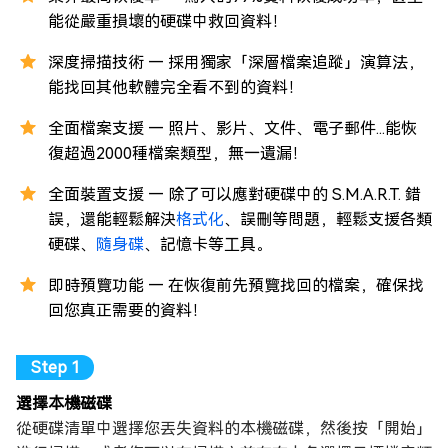
能從嚴重損壞的硬碟中救回資料！
深度掃描技術 — 採用獨家「深層檔案追蹤」演算法，
能找回其他軟體完全看不到的資料！
全面檔案支援 — 照片、影片、文件、電子郵件...能恢
復超過2000種檔案類型，無一遺漏！
全面裝置支援 — 除了可以應對硬碟中的 S.M.A.R.T. 錯
誤，還能輕鬆解決
格式化
、誤刪等問題，輕鬆支援各類
硬碟、
隨身碟
、記憶卡等工具。
即時預覽功能 — 在恢復前先預覽找回的檔案，確保找
回您真正需要的資料！
選擇本機磁碟
從硬碟清單中選擇您丟失資料的本機磁碟，然後按「開始」