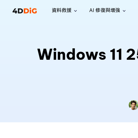
資料救援
AI 修復與增強
Windows 管理工具
支援
電腦清理工具
解決方案
iPh
Windows 資料救援
救援遺失
從 Windows 系統中恢復已刪除的檔
支援中心
用戶指
Partition Manager
Duplicat
Windows 
案
Wha
指南·常見問答·聯絡我們
用戶指南
Windows 磁碟管理工具
查找並移
恢復 W
專業版
免費版
訂閱更新
相關資
Disk Copy
Tenorsh
最新更新
所有技巧
複製磁碟或分割區
徹底清理並
升級
Mac 資料救援
聯絡我們
全新
4DDiG File Repair
Windows Backup
從 macOS 系統中恢復已刪除的檔案
AI 驅動的檔案修復與增強 >>
備份電腦資料，守護檔案安全
專業版
免費版
系統修復
Windows Boot Genius
幾分鐘內修復 Windows 問題
Mac Boot Genius
免費修復 Mac 問題