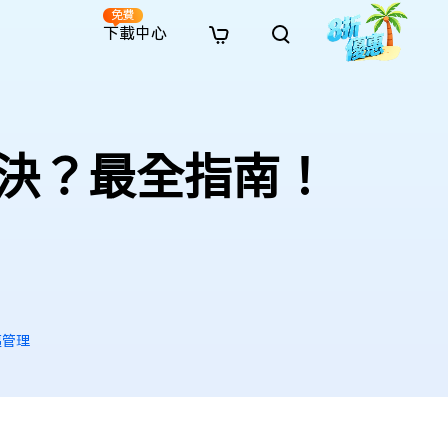
免費
下載中心
全新
解決方案
免費線上修復
解決方案
AI 圖像風格轉換
· 繞過 Win 11 升級限制
· SD 記憶卡救援
· 硬碟資料救援
· 查找重複檔案（Win）
線上影片修復
· AI 3D 可動公仔提示詞
何解決？最全指南！
· 硬碟對拷
· USB 隨身碟救援
· 資源回收桶救援
· 優化 Mac 速度
線上照片修復
· 電影感 AI 影像提示詞
· 擴充 C 槽
· 資料救援
· Office 檔案救援
· 釋放磁碟空間
線上檔案修復
· 動漫轉真實風格提示詞
· 將 MBR 轉換為 GPT
· 照片恢復
· 影片恢復
· 清理 Mac 儲存空間
線上音訊修復
· AI 動漫風格人像提示詞
· AI 樂高積木風格提示詞
區管理