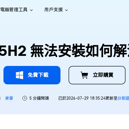
電腦管理工具
用戶支援
功能
社群媒體
修復工具
iOS 26
one 資料救援
Android 資料救援
的 iPhone/iPad 資料
救回 Android 資料
AI
南
影片修
照片修
檔案修
e File Deleter
Dll Fixer
11 25H2 無法安裝如
tsApp 資料恢復
LINE 資料恢復
中心
除重複檔案
修復 Windows 中的所有 DLL 錯誤
復
復
復
hatsApp 資料
無需備份復原 LINE 聊天記錄
全新
訊
are Cleamio
Email Repair
音訊修
影片增
照片增
AI
AI
與解決方案
優化您的 Mac
修復損毀的 PST/OST 檔案
復
強
強
免費下載
立即購買
家豪
5 分鐘閱讀
已於2026-07-29 18:35:24更新至
分割