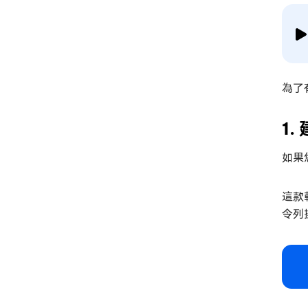
為了
1
如果
這款
令列