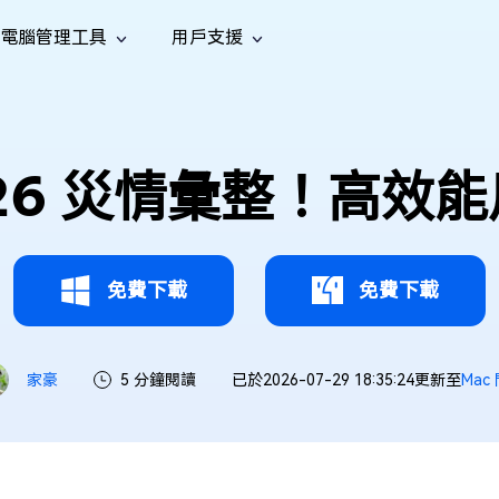
電腦管理工具
用戶支援
功能
社群媒體
修復工具
iOS 26
one 資料救援
Android 資料救援
的 iPhone/iPad 資料
救回 Android 資料
AI
南
影片修
照片修
檔案修
e File Deleter
Dll Fixer
oe 26 災情彙整！高
tsApp 資料恢復
LINE 資料恢復
中心
除重複檔案
修復 Windows 中的所有 DLL 錯誤
復
復
復
hatsApp 資料
無需備份復原 LINE 聊天記錄
全新
訊
are Cleamio
Email Repair
音訊修
影片增
照片增
AI
AI
與解決方案
優化您的 Mac
修復損毀的 PST/OST 檔案
復
強
強
免費下載
免費下載
家豪
5 分鐘閱讀
已於2026-07-29 18:35:24更新至
Mac