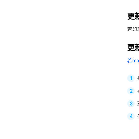
更
若印
更
若m