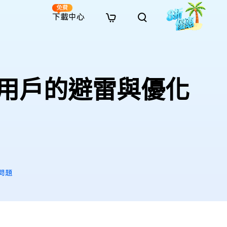
免費
下載中心
全新
解決方案
免費線上修復
解決方案
AI 圖像風格轉換
· 繞過 Win 11 升級限制
· SD 記憶卡救援
· 硬碟資料救援
· 查找重複檔案（Win）
線上影片修復
· AI 3D 可動公仔提示詞
效能用戶的避雷與優化
· 硬碟對拷
· USB 隨身碟救援
· 資源回收桶救援
· 優化 Mac 速度
線上照片修復
· 電影感 AI 影像提示詞
· 擴充 C 槽
· 資料救援
· Office 檔案救援
· 釋放磁碟空間
線上檔案修復
· 動漫轉真實風格提示詞
· 將 MBR 轉換為 GPT
· 照片恢復
· 影片恢復
· 清理 Mac 儲存空間
線上音訊修復
· AI 動漫風格人像提示詞
· AI 樂高積木風格提示詞
 問題