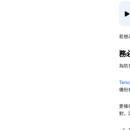
若想
務
為防
Teno
備份
更棒
對。