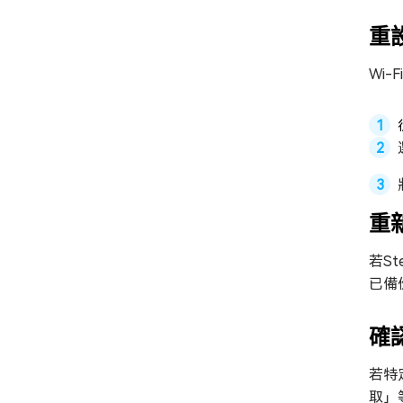
重
Wi
重
若S
已備
確
若特
取」