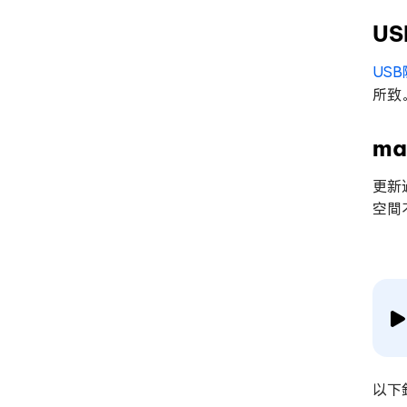
U
US
所致
m
更新
空間
以下