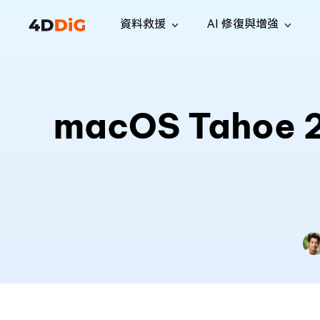
資料救援
AI 修復與增強
Windows 管理工具
支援
電腦清理工具
解決方案
iPh
Windows 資料救援
救援遺失
從 Windows 系統中恢復已刪除的檔
支援中心
用戶指
Partition Manager
Duplicat
macOS Tah
案
Wha
指南·常見問答·聯絡我們
用戶指南
Windows 磁碟管理工具
查找並移
恢復 W
專業版
免費版
訂閱更新
相關資
Disk Copy
Tenorsh
最新更新
所有技巧
複製磁碟或分割區
徹底清理並
升級
Mac 資料救援
聯絡我們
全新
4DDiG File Repair
Windows Backup
從 macOS 系統中恢復已刪除的檔案
AI 驅動的檔案修復與增強 >>
備份電腦資料，守護檔案安全
專業版
免費版
系統修復
Windows Boot Genius
幾分鐘內修復 Windows 問題
Mac Boot Genius
免費修復 Mac 問題